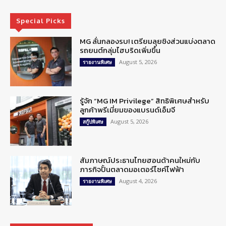
Special Picks
MG ลั่นกลองรบ! เตรียมลุยชิงส่วนแบ่งตลาด
รถยนต์กลุ่มไฮบริดเพิ่มขึ้น
August 5, 2026
รายงานพิเศษ
รู้จัก “MG IM Privilege” สิทธิพิเศษสำหรับ
ลูกค้าพรีเมี่ยมของแบรนด์เอ็มจี
August 5, 2026
สกู๊ปพิเศษ
สัมภาษณ์ประธานไทยฮอนด้าคนใหม่กับ
ภารกิจปั้นตลาดมอเตอร์ไซค์ไฟฟ้า
August 4, 2026
รายงานพิเศษ