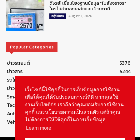
ดีเดย์! เชื่อมโยงฐานข้อมูล “ใบสั่งจราจร”
ใครไม่จ่ายชะลอส่งมอบป้ายภาษี
August 1, 2026
สกู๊ปพิเศษ
Popular Categories
ข่าวรถยนต์
5376
ข่าวสาร
5244
รถใหม่
3282
ข่าวประชาสัมพันธ์
2149
เว็บไซต์นี้ใช้คุกกี้ในการเก็บข้อมูลการใช้งาน
Smart Life
554
เพื่อให้คุณได้รับประสบการณ์ที่ดี หากคุณใช้
Technology
541
งานเว็บไซต์ต่อ เราถือว่าคุณยอมรับการใช้งาน
คุกกี้ และนโยบายความเป็นส่วนตัว แต่ถ้าคุณ
Autolife Lifestyle
490
ไม่ต้องการให้ใช้คุกกี้ในการเก็บข้อมูล
Vehicle
388
Learn more