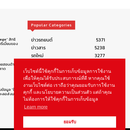
Popular Categories
ข่าวรถยนต์
5371
lege” สิทธิ
รีเมี่ยมของ
ข่าวสาร
5238
รถใหม่
3277
ข่าวประชาสัมพันธ์
2148
ทยฮอนด้าคน
ตลาด
Smart Life
554
เว็บไซต์นี้ใช้คุกกี้ในการเก็บข้อมูลการใช้งาน
Technology
541
เพื่อให้คุณได้รับประสบการณ์ที่ดี หากคุณใช้
งานเว็บไซต์ต่อ เราถือว่าคุณยอมรับการใช้งาน
Autolife Lifestyle
490
นข้อมูล “ใบสั่ง
คุกกี้ และนโยบายความเป็นส่วนตัว แต่ถ้าคุณ
Vehicle
388
ยชะลอส่งมอบ
ไม่ต้องการให้ใช้คุกกี้ในการเก็บข้อมูล
Learn more
ยอมรับ