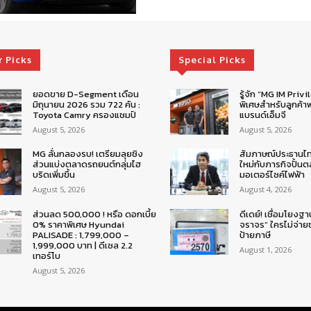
r Picks
Special Picks
ยอดขาย D-Segment เดือน
รู้จัก “MG IM Privi
มิถุนายน 2026 รวม 722 คัน :
พิเศษสำหรับลูกค้าพ
Toyota Camry ครองแชมป์
แบรนด์เอ็มจี
August 5, 2026
August 5, 2026
MG ลั่นกลองรบ! เตรียมลุยชิง
สัมภาษณ์ประธานไ
ส่วนแบ่งตลาดรถยนต์กลุ่มไฮ
ใหม่กับภารกิจปั้น
บริดเพิ่มขึ้น
มอเตอร์ไซค์ไฟฟ้า
August 5, 2026
August 4, 2026
ส่วนลด 500,000 ! หรือ ดอกเบี้ย
ดีเดย์! เชื่อมโยงฐา
0% ราคาพิเศษ Hyundai
จราจร” ใครไม่จ่า
PALISADE : 1,799,000 –
ป้ายภาษี
1,999,000 บาท | ดีเซล 2.2
August 1, 2026
เทอร์โบ
August 5, 2026