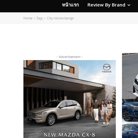
หน้าแรก
Review By Brand
Home
Tags
City minorchange
- Advertisement -