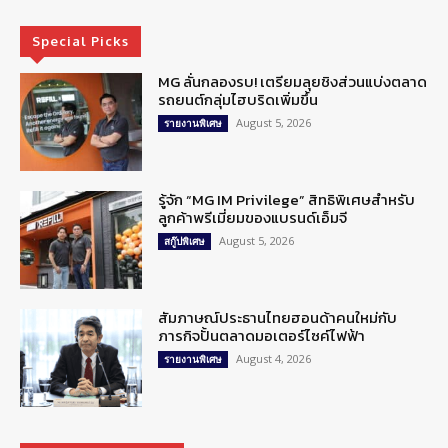
Special Picks
MG ลั่นกลองรบ! เตรียมลุยชิงส่วนแบ่งตลาด
รถยนต์กลุ่มไฮบริดเพิ่มขึ้น
August 5, 2026
รายงานพิเศษ
รู้จัก “MG IM Privilege” สิทธิพิเศษสำหรับ
ลูกค้าพรีเมี่ยมของแบรนด์เอ็มจี
August 5, 2026
สกู๊ปพิเศษ
สัมภาษณ์ประธานไทยฮอนด้าคนใหม่กับ
ภารกิจปั้นตลาดมอเตอร์ไซค์ไฟฟ้า
August 4, 2026
รายงานพิเศษ