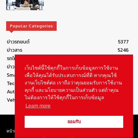
Popular Categories
ข่าวรถยนต์
5377
ข่าวสาร
5246
รถใหม่
3283
ข่าวประชาสัมพันธ์
2149
เว็บไซต์นี้ใช้คุกกี้ในการเก็บข้อมูลการใช้งาน
Smart Life
554
เพื่อให้คุณได้รับประสบการณ์ที่ดี หากคุณใช้
Technology
541
งานเว็บไซต์ต่อ เราถือว่าคุณยอมรับการใช้งาน
คุกกี้ และนโยบายความเป็นส่วนตัว แต่ถ้าคุณ
Autolife Lifestyle
490
ไม่ต้องการให้ใช้คุกกี้ในการเก็บข้อมูล
Vehicle
389
Learn more
© Copyright 2021, All Rights Reserved Autolifethailand
ยอมรับ
หน้าแรก
Review By Brand
Autolife Lifestyle
ข่าวสาร
รถใหม่
ลองขับ
สกู๊ปพิเศษ
ช่องยูทูป
เกี่ยวกับเรา
ติดต่อ