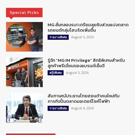
Special Picks
MG ลั่นกลองรบ! เตรียมลุยชิงส่วนแบ่งตลาด
รถยนต์กลุ่มไฮบริดเพิ่มขึ้น
August 5, 2026
รายงานพิเศษ
รู้จัก “MG IM Privilege” สิทธิพิเศษสำหรับ
ลูกค้าพรีเมี่ยมของแบรนด์เอ็มจี
August 5, 2026
สกู๊ปพิเศษ
สัมภาษณ์ประธานไทยฮอนด้าคนใหม่กับ
ภารกิจปั้นตลาดมอเตอร์ไซค์ไฟฟ้า
August 4, 2026
รายงานพิเศษ