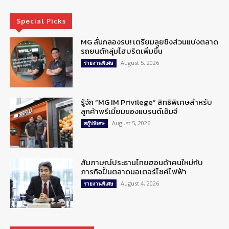
Special Picks
MG ลั่นกลองรบ! เตรียมลุยชิงส่วนแบ่งตลาด
รถยนต์กลุ่มไฮบริดเพิ่มขึ้น
August 5, 2026
รายงานพิเศษ
รู้จัก “MG IM Privilege” สิทธิพิเศษสำหรับ
ลูกค้าพรีเมี่ยมของแบรนด์เอ็มจี
August 5, 2026
สกู๊ปพิเศษ
สัมภาษณ์ประธานไทยฮอนด้าคนใหม่กับ
ภารกิจปั้นตลาดมอเตอร์ไซค์ไฟฟ้า
August 4, 2026
รายงานพิเศษ