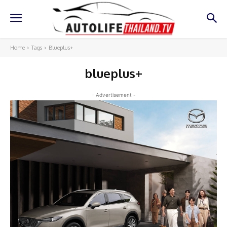
Home
Tags
Blueplus+
blueplus+
- Advertisement -