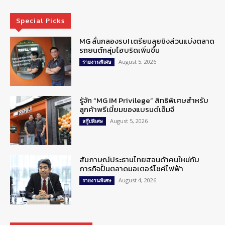
Special Picks
MG ลั่นกลองรบ! เตรียมลุยชิงส่วนแบ่งตลาด
รถยนต์กลุ่มไฮบริดเพิ่มขึ้น
August 5, 2026
รายงานพิเศษ
รู้จัก “MG IM Privilege” สิทธิพิเศษสำหรับ
ลูกค้าพรีเมี่ยมของแบรนด์เอ็มจี
August 5, 2026
สกู๊ปพิเศษ
สัมภาษณ์ประธานไทยฮอนด้าคนใหม่กับ
ภารกิจปั้นตลาดมอเตอร์ไซค์ไฟฟ้า
August 4, 2026
รายงานพิเศษ