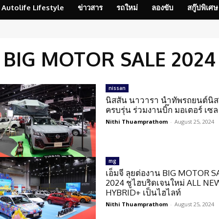
Autolife Lifestyle
ข่าวสาร
รถใหม่
ลองขับ
สกู๊ปพิเศษ
BIG MOTOR SALE 2024
nissan
นิสสัน นาวารา นำทัพรถยนต์นิส
ครบรุ่น ร่วมงานบิ๊ก มอเตอร์ เซ
Nithi Thuamprathom
-
August 25, 2024
mg
เอ็มจี ลุยต่องาน BIG MOTOR S
2024 ชูไฮบริดเจนใหม่ ALL N
HYBRID+ เป็นไฮไลท์
Nithi Thuamprathom
-
August 25, 2024