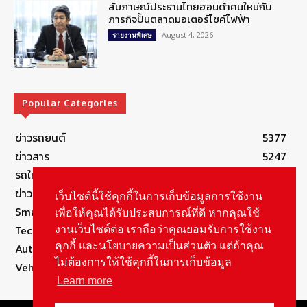
สัมภาษณ์ประธานไทยฮอนด้าคนใหม่กับ
ภารกิจปั้นตลาดมอเตอร์ไซค์ไฟฟ้า
August 4, 2026
รายงานพิเศษ
Popular Categories
ข่าวรถยนต์
5377
ข่าวสาร
5247
รถใหม่
3283
ข่าวประชาสัมพันธ์
2149
เว็บไซต์นี้ใช้คุกกี้ในการเก็บข้อมูลการใช้งาน
Smart Life
554
เพื่อให้คุณได้รับประสบการณ์ที่ดี หากคุณใช้
Technology
541
งานเว็บไซต์ต่อ เราถือว่าคุณยอมรับการใช้งาน
คุกกี้ และนโยบายความเป็นส่วนตัว แต่ถ้าคุณ
Autolife Lifestyle
490
ไม่ต้องการให้ใช้คุกกี้ในการเก็บข้อมูล
Vehicle
389
Learn more