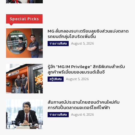
Special Picks
MG ลั่นกลองรบ! เตรียมลุยชิงส่วนแบ่งตลาด
รถยนต์กลุ่มไฮบริดเพิ่มขึ้น
August 5, 2026
รายงานพิเศษ
รู้จัก “MG IM Privilege” สิทธิพิเศษสำหรับ
ลูกค้าพรีเมี่ยมของแบรนด์เอ็มจี
August 5, 2026
สกู๊ปพิเศษ
สัมภาษณ์ประธานไทยฮอนด้าคนใหม่กับ
ภารกิจปั้นตลาดมอเตอร์ไซค์ไฟฟ้า
August 4, 2026
รายงานพิเศษ