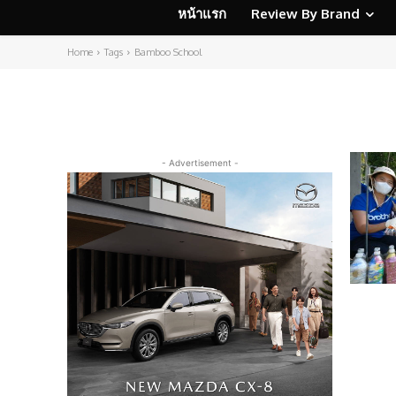
หน้าแรก
Review By Brand
Home
Tags
Bamboo School
- Advertisement -