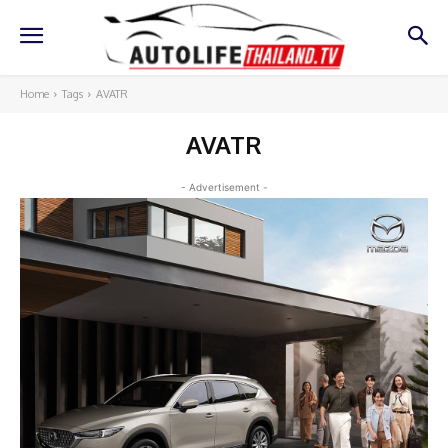
Home
Tags
AVATR
AVATR
- Advertisement -