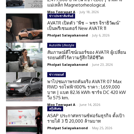
แม่เหล็ก Magnetorheological
Moo Teerapat A
-
July 18, 2026
ข่าวประชาสัมพันธ์
AVATR เปิดตัว “พีช – พชร จิราธิวัฒน์”
เป็นพรีเซนเตอร์ New AVATR 11
Pholpat Salayakanond
-
July 6, 2026
Autolife Lifestyle
สัมภาษณ์ดีไซน์เนอร์ของ AVATR ผู้เปลี่ยน
รถยนต์ที่ไร้ความรู้สึกให้มีชีวิต
Pholpat Salayakanond
-
June 23, 2026
ข่าวรถยนต์
พาไปชมภาพรถคันจริง AVATR 07 Max
RWD รถไฟฟ้า100% ราคา : 1,659,000
บาท | แบต 82.16 kWh ชาร์จ DC 420 kW
วิ่ง 575 km.
Moo Teerapat A
-
June 14, 2026
สกู๊ปพิเศษ
ASAP ประกาศทรานซ์ฟอร์มธุรกิจ ตั้งเป้า
รายได้ 3 ปี 20,000 ล้านบาท
Pholpat Salayakanond
-
May 25, 2026