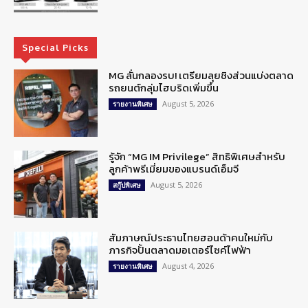
Special Picks
MG ลั่นกลองรบ! เตรียมลุยชิงส่วนแบ่งตลาด
รถยนต์กลุ่มไฮบริดเพิ่มขึ้น
August 5, 2026
รายงานพิเศษ
รู้จัก “MG IM Privilege” สิทธิพิเศษสำหรับ
ลูกค้าพรีเมี่ยมของแบรนด์เอ็มจี
August 5, 2026
สกู๊ปพิเศษ
สัมภาษณ์ประธานไทยฮอนด้าคนใหม่กับ
ภารกิจปั้นตลาดมอเตอร์ไซค์ไฟฟ้า
August 4, 2026
รายงานพิเศษ