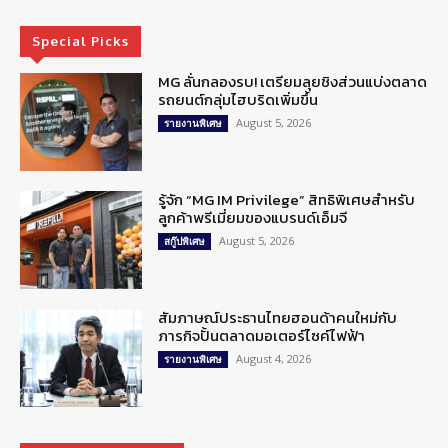
Special Picks
MG ลั่นกลองรบ! เตรียมลุยชิงส่วนแบ่งตลาด
รถยนต์กลุ่มไฮบริดเพิ่มขึ้น
August 5, 2026
รายงานพิเศษ
รู้จัก “MG IM Privilege” สิทธิพิเศษสำหรับ
ลูกค้าพรีเมี่ยมของแบรนด์เอ็มจี
August 5, 2026
สกู๊ปพิเศษ
สัมภาษณ์ประธานไทยฮอนด้าคนใหม่กับ
ภารกิจปั้นตลาดมอเตอร์ไซค์ไฟฟ้า
August 4, 2026
รายงานพิเศษ