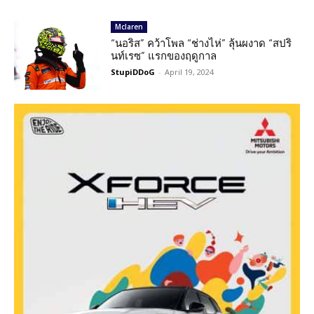
Mclaren
“นอริส” คว้าโพล “ช่างไห่” ลุ้นผงาด “สปริ
นท์เรซ” แรกของฤดูกาล
StupiDDoG
-
April 19, 2024