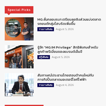
Special Picks
MG ลั่นกลองรบ! เตรียมลุยชิงส่วนแบ่งตลาด
รถยนต์กลุ่มไฮบริดเพิ่มขึ้น
August 5, 2026
รายงานพิเศษ
รู้จัก “MG IM Privilege” สิทธิพิเศษสำหรับ
ลูกค้าพรีเมี่ยมของแบรนด์เอ็มจี
August 5, 2026
สกู๊ปพิเศษ
สัมภาษณ์ประธานไทยฮอนด้าคนใหม่กับ
ภารกิจปั้นตลาดมอเตอร์ไซค์ไฟฟ้า
August 4, 2026
รายงานพิเศษ