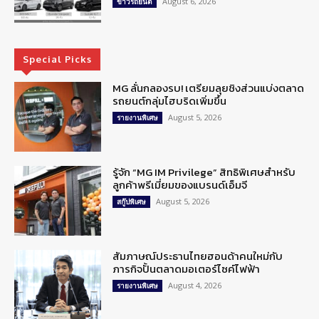
August 6, 2026
ข่าวรถยนต์
Special Picks
MG ลั่นกลองรบ! เตรียมลุยชิงส่วนแบ่งตลาด
รถยนต์กลุ่มไฮบริดเพิ่มขึ้น
August 5, 2026
รายงานพิเศษ
รู้จัก “MG IM Privilege” สิทธิพิเศษสำหรับ
ลูกค้าพรีเมี่ยมของแบรนด์เอ็มจี
August 5, 2026
สกู๊ปพิเศษ
สัมภาษณ์ประธานไทยฮอนด้าคนใหม่กับ
ภารกิจปั้นตลาดมอเตอร์ไซค์ไฟฟ้า
August 4, 2026
รายงานพิเศษ