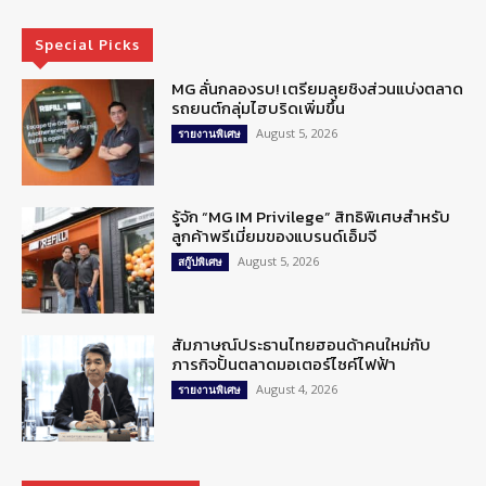
Special Picks
MG ลั่นกลองรบ! เตรียมลุยชิงส่วนแบ่งตลาด
รถยนต์กลุ่มไฮบริดเพิ่มขึ้น
August 5, 2026
รายงานพิเศษ
รู้จัก “MG IM Privilege” สิทธิพิเศษสำหรับ
ลูกค้าพรีเมี่ยมของแบรนด์เอ็มจี
August 5, 2026
สกู๊ปพิเศษ
สัมภาษณ์ประธานไทยฮอนด้าคนใหม่กับ
ภารกิจปั้นตลาดมอเตอร์ไซค์ไฟฟ้า
August 4, 2026
รายงานพิเศษ