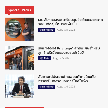
Special Picks
MG ลั่นกลองรบ! เตรียมลุยชิงส่วนแบ่งตลาด
รถยนต์กลุ่มไฮบริดเพิ่มขึ้น
August 5, 2026
รายงานพิเศษ
รู้จัก “MG IM Privilege” สิทธิพิเศษสำหรับ
ลูกค้าพรีเมี่ยมของแบรนด์เอ็มจี
August 5, 2026
สกู๊ปพิเศษ
สัมภาษณ์ประธานไทยฮอนด้าคนใหม่กับ
ภารกิจปั้นตลาดมอเตอร์ไซค์ไฟฟ้า
August 4, 2026
รายงานพิเศษ