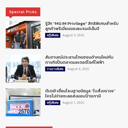
Special Picks
รู้จัก “MG IM Privilege” สิทธิพิเศษสำหรับ
ลูกค้าพรีเมี่ยมของแบรนด์เอ็มจี
August 5, 2026
สกู๊ปพิเศษ
สัมภาษณ์ประธานไทยฮอนด้าคนใหม่กับ
ภารกิจปั้นตลาดมอเตอร์ไซค์ไฟฟ้า
August 4, 2026
รายงานพิเศษ
ดีเดย์! เชื่อมโยงฐานข้อมูล “ใบสั่งจราจร”
ใครไม่จ่ายชะลอส่งมอบป้ายภาษี
August 1, 2026
สกู๊ปพิเศษ