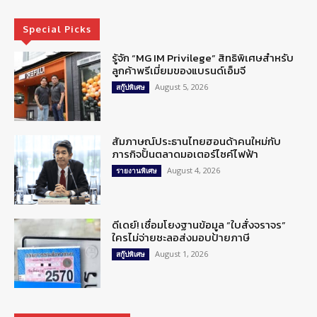
Special Picks
รู้จัก “MG IM Privilege” สิทธิพิเศษสำหรับ
ลูกค้าพรีเมี่ยมของแบรนด์เอ็มจี
August 5, 2026
สกู๊ปพิเศษ
สัมภาษณ์ประธานไทยฮอนด้าคนใหม่กับ
ภารกิจปั้นตลาดมอเตอร์ไซค์ไฟฟ้า
August 4, 2026
รายงานพิเศษ
ดีเดย์! เชื่อมโยงฐานข้อมูล “ใบสั่งจราจร”
ใครไม่จ่ายชะลอส่งมอบป้ายภาษี
August 1, 2026
สกู๊ปพิเศษ