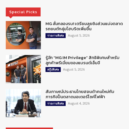
Special Picks
MG ลั่นกลองรบ! เตรียมลุยชิงส่วนแบ่งตลาด
รถยนต์กลุ่มไฮบริดเพิ่มขึ้น
August 5, 2026
รายงานพิเศษ
รู้จัก “MG IM Privilege” สิทธิพิเศษสำหรับ
ลูกค้าพรีเมี่ยมของแบรนด์เอ็มจี
August 5, 2026
สกู๊ปพิเศษ
สัมภาษณ์ประธานไทยฮอนด้าคนใหม่กับ
ภารกิจปั้นตลาดมอเตอร์ไซค์ไฟฟ้า
August 4, 2026
รายงานพิเศษ