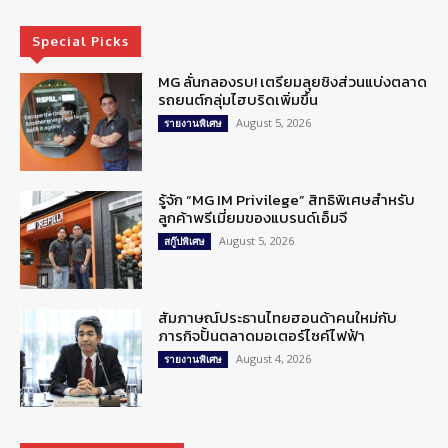
Special Picks
MG ลั่นกลองรบ! เตรียมลุยชิงส่วนแบ่งตลาด
รถยนต์กลุ่มไฮบริดเพิ่มขึ้น
August 5, 2026
รายงานพิเศษ
รู้จัก “MG IM Privilege” สิทธิพิเศษสำหรับ
ลูกค้าพรีเมี่ยมของแบรนด์เอ็มจี
August 5, 2026
สกู๊ปพิเศษ
สัมภาษณ์ประธานไทยฮอนด้าคนใหม่กับ
ภารกิจปั้นตลาดมอเตอร์ไซค์ไฟฟ้า
August 4, 2026
รายงานพิเศษ