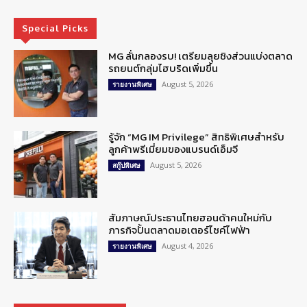
Special Picks
MG ลั่นกลองรบ! เตรียมลุยชิงส่วนแบ่งตลาด
รถยนต์กลุ่มไฮบริดเพิ่มขึ้น
August 5, 2026
รายงานพิเศษ
รู้จัก “MG IM Privilege” สิทธิพิเศษสำหรับ
ลูกค้าพรีเมี่ยมของแบรนด์เอ็มจี
August 5, 2026
สกู๊ปพิเศษ
สัมภาษณ์ประธานไทยฮอนด้าคนใหม่กับ
ภารกิจปั้นตลาดมอเตอร์ไซค์ไฟฟ้า
August 4, 2026
รายงานพิเศษ