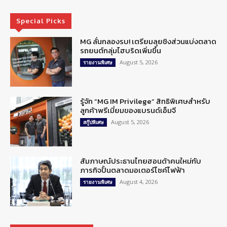
Special Picks
MG ลั่นกลองรบ! เตรียมลุยชิงส่วนแบ่งตลาด
รถยนต์กลุ่มไฮบริดเพิ่มขึ้น
August 5, 2026
รายงานพิเศษ
รู้จัก “MG IM Privilege” สิทธิพิเศษสำหรับ
ลูกค้าพรีเมี่ยมของแบรนด์เอ็มจี
August 5, 2026
สกู๊ปพิเศษ
สัมภาษณ์ประธานไทยฮอนด้าคนใหม่กับ
ภารกิจปั้นตลาดมอเตอร์ไซค์ไฟฟ้า
August 4, 2026
รายงานพิเศษ