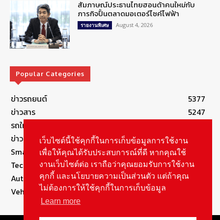
สัมภาษณ์ประธานไทยฮอนด้าคนใหม่กับ
ภารกิจปั้นตลาดมอเตอร์ไซค์ไฟฟ้า
August 4, 2026
รายงานพิเศษ
Popular Categories
ข่าวรถยนต์
5377
ข่าวสาร
5247
รถใหม่
3283
ข่าวประชาสัมพันธ์
2149
เว็บไซต์นี้ใช้คุกกี้ในการเก็บข้อมูลการใช้งาน
Smart Life
554
เพื่อให้คุณได้รับประสบการณ์ที่ดี หากคุณใช้
Technology
541
งานเว็บไซต์ต่อ เราถือว่าคุณยอมรับการใช้งาน
คุกกี้ และนโยบายความเป็นส่วนตัว แต่ถ้าคุณ
Autolife Lifestyle
490
ไม่ต้องการให้ใช้คุกกี้ในการเก็บข้อมูล
Vehicle
389
Learn more