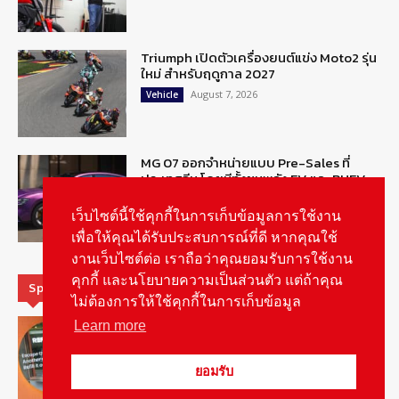
Triumph เปิดตัวเครื่องยนต์แข่ง Moto2 รุ่น
ใหม่ สำหรับฤดูกาล 2027
August 7, 2026
Vehicle
MG 07 ออกจำหน่ายแบบ Pre-Sales ที่
ประเทศจีน โดยมีทั้งขุมพลัง EV และ PHEV
August 6, 2026
ข่าวรถยนต์
เว็บไซต์นี้ใช้คุกกี้ในการเก็บข้อมูลการใช้งาน
เพื่อให้คุณได้รับประสบการณ์ที่ดี หากคุณใช้
งานเว็บไซต์ต่อ เราถือว่าคุณยอมรับการใช้งาน
คุกกี้ และนโยบายความเป็นส่วนตัว แต่ถ้าคุณ
Special Picks
ไม่ต้องการให้ใช้คุกกี้ในการเก็บข้อมูล
MG ลั่นกลองรบ! เตรียมลุยชิงส่วนแบ่งตลาด
Learn more
รถยนต์กลุ่มไฮบริดเพิ่มขึ้น
August 5, 2026
รายงานพิเศษ
ยอมรับ