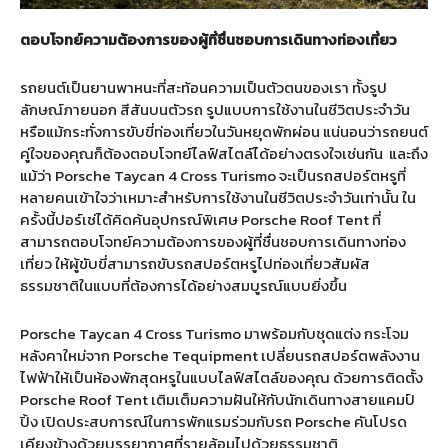
ตอบโจทย์ความต้องการของผู้ที่ชื่นชอบการเดินทางท่องเที่ยว
รถยนต์เป็นยานพาหนะที่สะท้อนความเป็นตัวตนของเรา ทั้งรูป
ลักษณ์ภายนอก สีสันบนตัวรถ รูปแบบการใช้งานในชีวิตประจำวัน
หรือแม้กระทั่งการขับขี่ท่องเที่ยวในวันหยุดพักผ่อน แน่นอนว่ารถยนต์
คู่ใจของคุณก็ต้องตอบโจทย์ไลฟ์สไตล์ได้อย่างตรงใจเช่นกัน
และถึง
แม้ว่า Porsche Taycan 4 Cross Turismo จะเป็นรถสปอร์ตหรูที่
หลายคนเข้าใจว่าเหมาะสำหรับการใช้งานในชีวิตประจำวันเท่านั้น ใน
ครั้งนี้ปอร์เช่ได้คิดค้นอุปกรณ์พิเศษ Porsche Roof Tent ที่
สามารถตอบโจทย์ความต้องการของผู้ที่ชื่นชอบการเดินทางท่อง
เที่ยว ให้ผู้ขับขี่สามารถขับรถสปอร์ตหรูไปท่องเที่ยวสัมผัส
ธรรมชาติในแบบที่ต้องการได้อย่างสมบูรณ์แบบยิ่งขึ้น
Porsche Taycan 4 Cross Turismo มาพร้อมกับชุดแต่ง กระโจม
หลังคาใหม่จาก Porsche Tequipment เปลี่ยนรถสปอร์ตพลังงาน
ไฟฟ้าให้เป็นห้องพักสุดหรูในแบบไลฟ์สไตล์ของคุณ ด้วยการติดตั้ง
Porsche Roof Tent เติมเต็มความฝันให้กับนักเดินทางสายแคมป์
ปิ้ง เปิดประสบการณ์ในการพักแรมร่วมกับรถ Porsche คันโปรด
เคียงข้างด้วยบรรยากาศที่รายล้อมไปด้วยธรรมชาติ