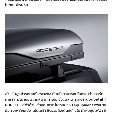
ในขณะพักผ่อน
สำหรับลูกค้ารถยนต์ Porsche ที่สนใจสามารถเลือกระหว่างฮาร์ด
เคสสีดำ/เทาอ่อน และสีดำ/เทาเข้ม ซึ่งแต่ละเคสจะประดับด้วยโลโก้
PORSCHE สีดำด้าน ส่วนอุปกรณ์เสริมของ Tequipment เพิ่มเติม
อื่นๆ จะพร้อมใช้งานในไม่ช้า ซึ่งรวมถึงเต็นท์ด้านใน ผ้าห่มอุ่นไฟฟ้า ที่