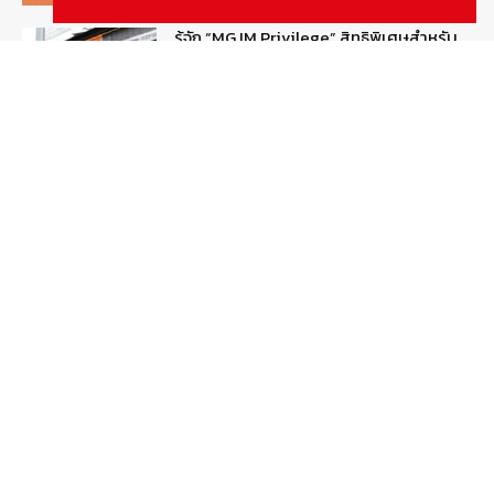
รู้จัก “MG IM Privilege” สิทธิพิเศษสำหรับ
ลูกค้าพรีเมี่ยมของแบรนด์เอ็มจี
August 5, 2026
สกู๊ปพิเศษ
สัมภาษณ์ประธานไทยฮอนด้าคนใหม่กับ
ภารกิจปั้นตลาดมอเตอร์ไซค์ไฟฟ้า
August 4, 2026
รายงานพิเศษ
Popular Categories
ข่าวรถยนต์
5377
ข่าวสาร
5247
รถใหม่
3283
ข่าวประชาสัมพันธ์
2149