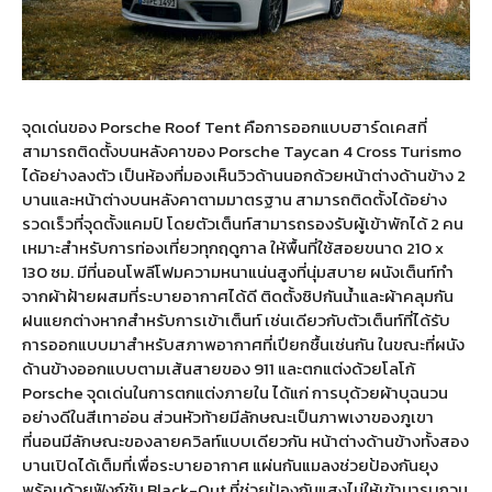
จุดเด่นของ Porsche Roof Tent คือการออกแบบฮาร์ดเคสที่
สามารถติดตั้งบนหลังคาของ Porsche Taycan 4 Cross Turismo
ได้อย่างลงตัว เป็นห้องที่มองเห็นวิวด้านนอกด้วยหน้าต่างด้านข้าง 2
บานและหน้าต่างบนหลังคาตามมาตรฐาน สามารถติดตั้งได้อย่าง
รวดเร็วที่จุดตั้งแคมป์ โดยตัวเต็นท์สามารถรองรับผู้เข้าพักได้ 2 คน
เหมาะสำหรับการท่องเที่ยวทุกฤดูกาล ให้พื้นที่ใช้สอยขนาด 210 x
130 ซม. มีที่นอนโพลีโฟมความหนาแน่นสูงที่นุ่มสบาย ผนังเต็นท์ทำ
จากผ้าฝ้ายผสมที่ระบายอากาศได้ดี ติดตั้งซิปกันน้ำและผ้าคลุมกัน
ฝนแยกต่างหากสำหรับการเข้าเต็นท์ เช่นเดียวกับตัวเต็นท์ที่ได้รับ
การออกแบบมาสำหรับสภาพอากาศที่เปียกชื้นเช่นกัน ในขณะที่ผนัง
ด้านข้างออกแบบตามเส้นสายของ 911 และตกแต่งด้วยโลโก้
Porsche จุดเด่นในการตกแต่งภายใน ได้แก่ การบุด้วยผ้าบุฉนวน
อย่างดีในสีเทาอ่อน ส่วนหัวท้ายมีลักษณะเป็นภาพเงาของภูเขา
ที่นอนมีลักษณะของลายควิลท์แบบเดียวกัน หน้าต่างด้านข้างทั้งสอง
บานเปิดได้เต็มที่เพื่อระบายอากาศ แผ่นกันแมลงช่วยป้องกันยุง
พร้อมด้วยฟังก์ชัน Black-Out ที่ช่วยป้องกันแสงไม่ให้เข้ามารบกวน