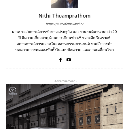
Nithi Thuamprathom
https://autolifethailand.tv
ผ่านประสบการณ์การทำข่าวเศรษฐกิจ และยานยนต์มานานกว่า 20
ปี มีความเชี่ยวชาญด้านการเขียนข่าวเชิงเจาะลึก วิเคราะห์
สถานการณ์การตลาดในอุตสาหกรรมยานยนต์ รวมถึงการทำ
บทความการทดลองขับทั้งในแบบข้อความ และภาพเคลื่อนไหว
- Advertisement -