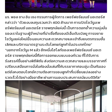
มร. พอล ชาง อิน เชง กรรมการผู้จัดการ เพอร์ฟอร์แมนซ์ มอเตอร์ส
กล่าวว่า “ด้วยงบลงทุนรวมกว่า 400 ล้านบาท การเปิดโชว์รูมเพ
อร์ฟอร์แมนซ์ มอเตอร์ส ราชพฤกษ์แห่งนี้ เป็นการตอกย้ำความมุ่งมั่น
ของเราในฐานะผู้จำหน่ายที่น่าเชื่อถือของบีเอ็มดับเบิลยู การขยาย
โชว์รูมแห่งใหม่นี้จะมอบความสะดวกสบายและเข้าถึงยนตรกรรมชั้น
เลิศและบริการมาตรฐานระดับโลกแก่ลูกค้าในประเทศไทย”
“นอกจากโชว์รูม M แล้ว อีกหนึ่งไฮไลท์ของเพอร์ฟอร์แมนซ์ มอเต
อร์ส ราชพฤกษ์แห่งนี้คือการออกแบบแบบองค์รวม ที่ได้รับการ
รังสรรค์ขึ้นอย่างพิถีพิถัน ส่งต่อความสะดวกสบายและบรรยากาศที่
เปรียบเสมือนการนั่งในห้องนั่งเล่นที่ให้บรรยากาศอบอุ่น เป็นกันเอง
แต่ยังคงตอบโจทย์ความต้องการของลูกค้าที่เปลี่ยนแปลงอย่าง
รวดเร็วได้อย่างมืออาชีพ ผ่านการมอบประสบการณ์แบบดิจิทัล”