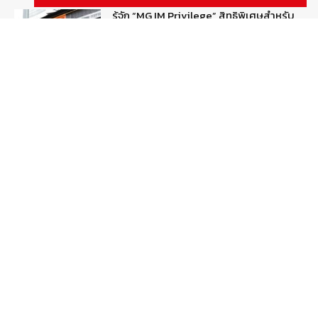
รู้จัก “MG IM Privilege” สิทธิพิเศษสำหรับ
ลูกค้าพรีเมี่ยมของแบรนด์เอ็มจี
August 5, 2026
สกู๊ปพิเศษ
สัมภาษณ์ประธานไทยฮอนด้าคนใหม่กับ
ภารกิจปั้นตลาดมอเตอร์ไซค์ไฟฟ้า
August 4, 2026
รายงานพิเศษ
Popular Categories
ข่าวรถยนต์
5377
ข่าวสาร
5246
รถใหม่
3283
ข่าวประชาสัมพันธ์
2149
Smart Life
554