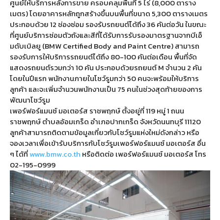
ศูนย์ให้บริการหลังการขาย ครอบคลุมพื้นที่ 5 ไร่ (8,000 ตาราง
เมตร) โดยอาคารหลักถูกสร้างขึ้นบนพื้นที่ขนาด 5,300 ตารางเมตร
ประกอบด้วย 12 ช่องซ่อม รองรับรถยนต์ได้ถึง 36 คันต่อวัน ในขณะ
ที่ศูนย์บริการซ่อมตัวถังและสีที่ได้รับการรับรองมาตรฐานจากบีเอ็
มดับเบิลยู (BMW Certified Body and Paint Centre) สามารถ
รองรับการให้บริการรถยนต์ได้ถึง 80-100 คันต่อเดือน พื้นที่จัด
แสดงรถยนต์รวมกว่า 10 คัน ประกอบด้วยรถยนต์ M จำนวน 2 คัน
โดยในปีแรก พนักงานภายในโชว์รูมกว่า 50 คนจะพร้อมให้บริการ
ลูกค้า และจะเพิ่มจำนวนพนักงานเป็น 75 คนในช่วงสุดท้ายของการ
พัฒนาโชว์รูม
เพอร์ฟอร์แมนซ์ มอเตอร์ส ราชพฤกษ์ ตั้งอยู่ที่ 119 หมู่ 1 ถนน
ราชพฤกษ์ ตำบลอ้อมเกร็ด อำเภอปากเกร็ด จังหวัดนนทบุรี 11120
ลูกค้าสามารถติดตามข้อมูลเกี่ยวกับโชว์รูมแห่งใหม่ดังกล่าว หรือ
จองเวลาเพื่อเข้ารับบริการกับโชว์รูมเพอร์ฟอร์แมนซ์ มอเตอร์ส อื่น
ๆ ได้ที่
www.bmw.co.th
หรือติดต่อ เพอร์ฟอร์แมนซ์ มอเตอร์ส โทร
02-195-0999