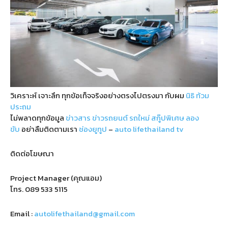
วิเคราะห์ เจาะลึก ทุกข้อเท็จจริงอย่างตรงไปตรงมา กับผม
นิธิ ท้วม
ประถม
ไม่พลาดทุกข้อมูล
ข่าวสาร
ข่าวรถยนต์
รถใหม่
สกู๊ปพิเศษ
ลอง
ขับ
อย่าลืมติดตามเรา
ช่องยูทูป
–
auto lifethailand tv
ติดต่อโฆษณา
Project Manager (คุณแอม)
โทร.
089 533 5115
Email :
autolifethailand@gmail.com