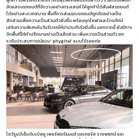
จัดแสดงรถยนต์ที่จัดวางอย่างทรงเสน่ห์ ให้ลูกค้าได้สัมผัสรถยนต์
ได้อย่างสะดวกสบาย พื้นที่การส่งมอบรถยนต์ถูกจัดอย่างเป็น
สัดส่วนเพื่อความเป็นส่วนตัวยิ่งขึ้น พร้อมชุดโซฟาและโทรทัศน์
เสริมความพิเศษในวันรับรถให้น่าประทับใจยิ่งขึ้น นอกจากนี้ ยังมีการ
จัดพื้นที่ให้คำปรึกษาอย่างเป็นสัดส่วน เพิ่มความเป็นส่วนตัว ยก
ระดับประสบการณ์แบบ ‘phygital’ แบบไร้รอยต่อ
โชว์รูมบีเอ็มดับเบิลยู เพอร์ฟอร์แมนซ์ มอเตอร์ส ราชพฤกษ์ และ