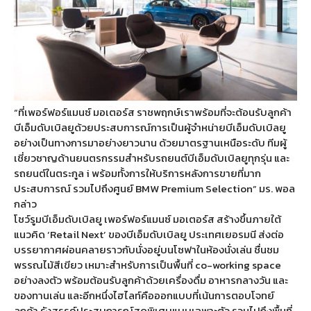
“ที่เพอร์ฟอร์แมนซ์ มอเตอร์ส ราชพฤกษ์เราพร้อมที่จะต้อนรับลูกค้า
บีเอ็มดับเบิลยูด้วยประสบการณ์การเป็นผู้จำหน่ายบีเอ็มดับเบิลยู
อย่างเป็นทางการมาอย่างยาวนาน ด้วยมาตรฐานเหนือระดับ ทีมผู้
เชี่ยวชาญด้านยนตรกรรมสำหรับรถยนต์บีเอ็มดับเบิลยูทุกรุ่น และ
รถยนต์ในตระกูล i พร้อมทั้งการให้บริการหลังการขายที่มาก
ประสบการณ์ รวมไปถึงศูนย์ BMW Premium Selection” มร. พอล
กล่าว
โชว์รูมบีเอ็มดับเบิลยู เพอร์ฟอร์แมนซ์ มอเตอร์ส สร้างขึ้นภายใต้
แนวคิด ‘Retail Next’ ของบีเอ็มดับเบิลยู ประเทศเยอรมนี ส่งต่อ
บรรยากาศผ่อนคลายราวกับนั่งอยู่บนโซฟาในห้องนั่งเล่น ชื่นชม
พรรณไม้สีเขียว เหมาะสำหรับการเป็นพื้นที่ co-working space
อย่างลงตัว พร้อมต้อนรับลูกค้าด้วยเครื่องดื่ม อาหารกลางวัน และ
ของทานเล่น และอีกหนึ่งไฮไลท์คือออกแบบที่เน้นการตอบโจทย์
ลูกค้า รังสรรค์ประสบการณ์สุดพิเศษแบบเฉพาะตัว รวมไปถึงพื้นที่