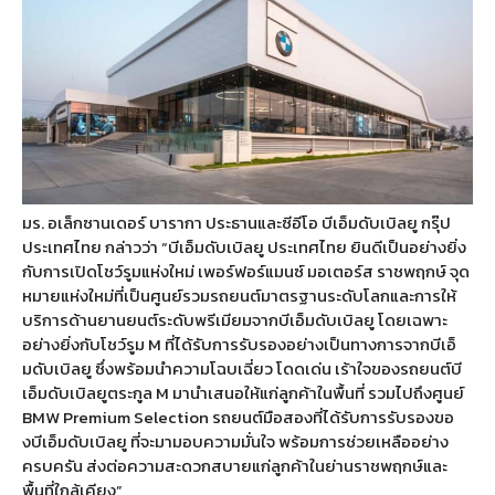
มร. อเล็กซานเดอร์ บารากา ประธานและซีอีโอ บีเอ็มดับเบิลยู กรุ๊ป
ประเทศไทย กล่าวว่า “บีเอ็มดับเบิลยู ประเทศไทย ยินดีเป็นอย่างยิ่ง
กับการเปิดโชว์รูมแห่งใหม่ เพอร์ฟอร์แมนซ์ มอเตอร์ส ราชพฤกษ์ จุด
หมายแห่งใหม่ที่เป็นศูนย์รวมรถยนต์มาตรฐานระดับโลกและการให้
บริการด้านยานยนต์ระดับพรีเมียมจากบีเอ็มดับเบิลยู โดยเฉพาะ
อย่างยิ่งกับโชว์รูม M ที่ได้รับการรับรองอย่างเป็นทางการจากบีเอ็
มดับเบิลยู ซึ่งพร้อมนำความโฉบเฉี่ยว โดดเด่น เร้าใจของรถยนต์บี
เอ็มดับเบิลยูตระกูล M มานำเสนอให้แก่ลูกค้าในพื้นที่ รวมไปถึงศูนย์
BMW Premium Selection รถยนต์มือสองที่ได้รับการรับรองขอ
งบีเอ็มดับเบิลยู ที่จะมามอบความมั่นใจ พร้อมการช่วยเหลืออย่าง
ครบครัน ส่งต่อความสะดวกสบายแก่ลูกค้าในย่านราชพฤกษ์และ
พื้นที่ใกล้เคียง”