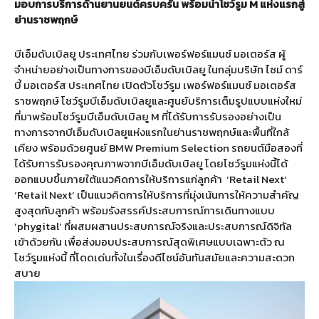
มอบการบริการด้านยานยนต์ครบครัน พร้อมนำโชว์รูม M แห่งแรกสู่
ย่านราชพฤกษ์
บีเอ็มดับเบิลยู ประเทศไทย ร่วมกับเพอร์ฟอร์แมนซ์ มอเตอร์ส ผู้
จำหน่ายอย่างเป็นทางการของบีเอ็มดับเบิลยู ในกลุ่มบริษัท ไซม์ ดาร์
บี้ มอเตอร์ส ประเทศไทย เปิดตัวโชว์รูม เพอร์ฟอร์แมนซ์ มอเตอร์ส
ราชพฤกษ์ โชว์รูมบีเอ็มดับเบิลยูและศูนย์บริการเต็มรูปแบบแห่งใหม่
ที่มาพร้อมโชว์รูมบีเอ็มดับเบิลยู M ที่ได้รับการรับรองอย่างเป็น
ทางการจากบีเอ็มดับเบิลยูแห่งแรกในย่านราชพฤกษ์และพื้นที่ใกล้
เคียง พร้อมด้วยศูนย์ BMW Premium Selection รถยนต์มือสองที่
ได้รับการรับรองคุณภาพจากบีเอ็มดับเบิลยู โดยโชว์รูมแห่งนี้ได้
ออกแบบขึ้นภายใต้แนวคิดการให้บริการแก่ลูกค้า ‘Retail Next’
‘Retail Next’ เป็นแนวคิดการให้บริการที่มุ่งเน้นการให้ความสำคัญ
สูงสุดกับลูกค้า พร้อมรังสรรค์ประสบการณ์การเดินทางแบบ
‘phygital’ ที่ผสมผสานประสบการณ์จริงและประสบการณ์ดิจิทัล
เข้าด้วยกัน เพื่อส่งมอบประสบการณ์สุดพิเศษแบบเฉพาะตัว ณ
โชว์รูมแห่งนี้ ที่โดดเด่นทั้งในเรื่องดีไซน์อันทันสมัยและความสะดวก
สบาย