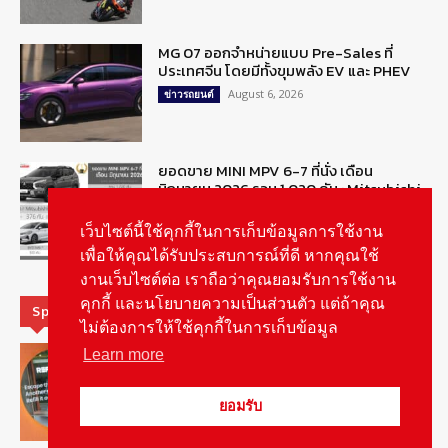
MG 07 ออกจำหน่ายแบบ Pre-Sales ที่
ประเทศจีน โดยมีทั้งขุมพลัง EV และ PHEV
August 6, 2026
ข่าวรถยนต์
ยอดขาย MINI MPV 6-7 ที่นั่ง เดือน
มิถุนายน 2026 รวม 1,020 คัน : Mitsubishi
Xpander ครองแชมป์
August 6, 2026
เว็บไซต์นี้ใช้คุกกี้ในการเก็บข้อมูลการใช้งาน
ข่าวรถยนต์
เพื่อให้คุณได้รับประสบการณ์ที่ดี หากคุณใช้
งานเว็บไซต์ต่อ เราถือว่าคุณยอมรับการใช้งาน
คุกกี้ และนโยบายความเป็นส่วนตัว แต่ถ้าคุณ
Special Picks
ไม่ต้องการให้ใช้คุกกี้ในการเก็บข้อมูล
MG ลั่นกลองรบ! เตรียมลุยชิงส่วนแบ่งตลาด
Learn more
รถยนต์กลุ่มไฮบริดเพิ่มขึ้น
August 5, 2026
รายงานพิเศษ
ยอมรับ