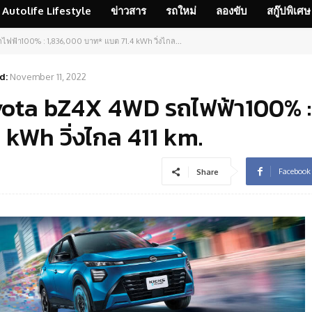
Autolife Lifestyle
ข่าวสาร
รถใหม่
ลองขับ
สกู๊ปพิเศษ
ฟฟ้า100% : 1,836,000 บาท* แบต 71.4 kWh วิ่งไกล...
d:
November 11, 2022
yota bZ4X 4WD รถไฟฟ้า100% :
kWh วิ่งไกล 411 km.
Facebook
Share