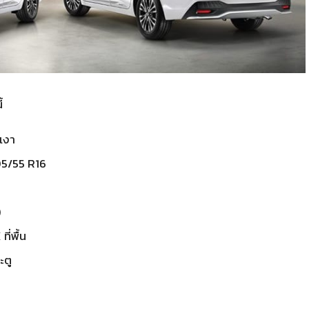
้
ดเงา
05/55 R16
)
ี่พื้น
ะตู