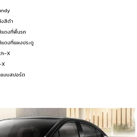
gundy
นังสีดำ
แดงที่พื้นรถ
ีแดงที่แผงประตู
ech-X
h-X
ท้าแบบสปอร์ต