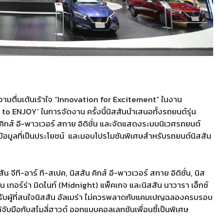
ามตื่นเต้นเร้าใจ “Innovation for Excitement” ในงาน
E to ENJOY’ ในการจัดงาน ครั้งนี้นิสสันนำเสนอทั้งรถยนต์รุ่น
น คิกส์ อี-พาวเวอร์ สกาย อิดิชั่น และจัดแสดงระบบนิเวศรถยนต์
ข้อมูลที่เป็นประโยชน์
และมอบโปรโมชันพิเศษสำหรับรถยนต์นิสสัน
สัน จีที-อาร์ ที-สเปค, นิสสัน คิกส์ อี-พาวเวอร์ สกาย อิดิชั่น, นิส
สสัน เทอร์ร่า มิดไนท์ (Midnight) แพ็คเกจ และนิสสัน นาวารา เอ็กซ์
รับผู้ที่สนใจนิสสัน อัลเมร่า ไม่ควรพลาดกับแคมเปญฉลองครบรอบ
ได้จับมือกับสไมลี่ฮาวด์ ออกแบบคอลเลกชันเพื่อนซี้เป็นพิเศษ