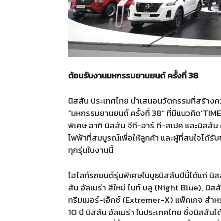
ต้อนรับงานมหกรรมยานยนต์
ครั้งที่
38
นิสสัน ประเทศไทย นำเสนอนวัตกรรมที่สร้างคว
“มหกรรมยานยนต์ ครั้งที่ 38” ที่มีแนวคิด’TIM
พิเศษ อาทิ นิสสัน จีที-อาร์ ที-สเปค และนิสสั
ไฟฟ้าที่สมบูรณ์เพื่อให้ลูกค้า และผู้ที่สนใจได้รับ
ทุกรุ่นในงานนี้
ไฮไลท์รถยนต์รุ่นพิเศษในบูธนิสสันปีนี้ได้แก่ นิส
สัน อัลเมร่า สีใหม่ ไนท์ บลู (Night Blue), นิ
ทรีมเมอร์-เอ็กซ์ (Extremer-X) แพ็คเกจ สำห
10 ปี นิสสัน อัลเมร่า ในประเทศไทย ซึ่งนิสสัน