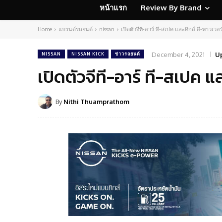
หน้าแรก
Review By Brand
Home
แบรนด์รถยนต์
nissan
เปิดตัวจีที-อาร์ ที-สเปค และคิกส์ อี-พาวเวอร์
December 4, 2021
U
NISSAN
NISSAN KICK
ข่าวรถยนต์
เปิดตัวจีที-อาร์ ที-สเปค แล
By
Nithi Thuamprathom