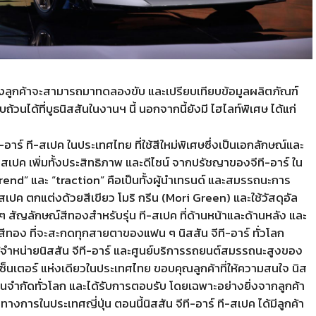
ซึ่งลูกค้าจะสามารถมาทดลองขับ และเปรียบเทียบข้อมูลผลิตภัณฑ์
ได้ที่บูธนิสสันในงานฯ นี้ นอกจากนี้ยังมี ไฮไลท์พิเศษ ได้แก่
อาร์ ที-สเปค ในประเทศไทย ที่ใช้สีใหม่พิเศษซึ่งเป็นเอกลักษณ์และ
สเปค เพิ่มทั้งประสิทธิภาพ และดีไซน์ จากปรัชญาของจีที-อาร์ ใน
“trend” และ “traction” คือเป็นทั้งผู้นำเทรนด์ และสมรรถนะการ
สเปค ตกแต่งด้วยสีเขียว โมริ กรีน (Mori Green) และใช้วัสดุอัล
 สัญลักษณ์สีทองสำหรับรุ่น ที-สเปค ที่ด้านหน้าและด้านหลัง และ
สีทอง ที่จะสะกดทุกสายตาของแฟน ๆ นิสสัน จีที-อาร์ ทั่วโลก
ู้จำหน่ายนิสสัน จีที-อาร์ และศูนย์บริการรถยนต์สมรรถนะสูงของ
เซ็นเตอร์ แห่งเดียวในประเทศไทย ขอบคุณลูกค้าที่ให้ความสนใจ นิส
นวนจำกัดทั่วโลก และได้รับการตอบรับ โดยเฉพาะอย่างยิ่งจากลูกค้า
างการในประเทศญี่ปุ่น ตอนนี้นิสสัน จีที-อาร์ ที-สเปค ได้มีลูกค้า