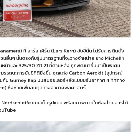
amera) ที่ ลาร์ส เคิร์น (Lars Kern) ขับขี่นั้น ได้รับการติดตั้ง
วนอื่นๆ นั้นตรงกับรุ่นมาตรฐานที่จะวางจำหน่าย ยาง Michelin
นหน้าและ 325/30 ZR 21 ที่ด้านหลัง ถูกพัฒนาขึ้นมาเป็นพิเศษ
มรรถนะการขับขี่ที่ดียิ่งขึ้น ชุดแต่ง Carbon Aerokit (อุปกรณ์
ร่วมกับ Gurney flap บนสปอยเลอร์หลังแบบปรับอากาศ 4 ทิศทาง
ce) ซึ่งช่วยเพิ่มสมดุลทางอากาศพลศาสตร์
ม Nordschleife แบบเต็มรูปแบบ พร้อมภาพภายในห้องโดยสารได้
 YouTube