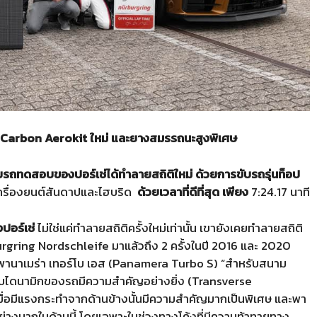
 Carbon Aerokit ใหม่ และยางสมรรถนะสูงพิเศษ
ับรถทดสอบของปอร์เช่ได้ทำลายสถิติใหม่ ด้วยการขับรถรุ่นท็อป
ครื่องยนต์สันดาปและไฮบริด
ด้วยเวลาที่ดีที่สุด เพียง
7:24.17 นาที
ปอร์เช่
ไม่ใช่แค่ทำลายสถิติครั้งใหม่เท่านั้น เขายังเคยทำลายสถิติ
gring Nordschleife มาแล้วถึง 2 ครั้งในปี 2016 และ 2020
บรุ่นพานาเมร่า เทอร์โบ เอส (Panamera Turbo S) “สำหรับสนาม
ไดนามิกของรถมีความสำคัญอย่างยิ่ง (Transverse
มื่อมีแรงกระทำจากด้านข้างนั้นมีความสำคัญมากเป็นพิเศษ และพา
อย่างมากในด้านนี้ โดยเฉพาะในช่วงทางโค้งที่มีความท้าทายทาง