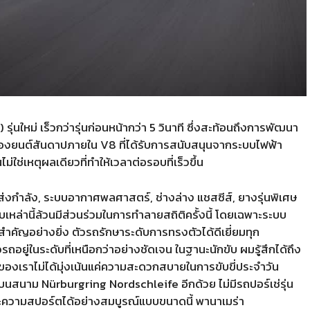
ใหม่ เร็วกว่ารุ่นก่อนหน้ากว่า 5 วินาที ซึ่งสะท้อนถึงการพัฒนา
รื่องยนต์สันดาปภายใน V8 ที่ได้รับการสนับสนุนจากระบบไฟฟ้า
ม่ใช่เหตุผลเดียวที่ทำให้เวลาต่อรอบที่เร็วขึ้น
ส่งกำลัง, ระบบอากาศพลศาสตร์, ช่างล่าง แชสซีส์, ยางรุ่นพิเศษ
บเหล่านี้ล้วนมีส่วนร่วมในการทำลายสถิติครั้งนี้ โดยเฉพาะระบบ
สำคัญอย่างยิ่ง ตัวรถรักษาระดับการทรงตัวได้ดีเยี่ยมทุก
ยู่ในระดับที่เหนือกว่าอย่างชัดเจน ในฐานะนักขับ ผมรู้สึกได้ถึง
ของเราไม่ได้มุ่งเน้นแค่ความสะดวกสบายในการขับขี่ประจำวัน
งบนสนาม Nürburgring Nordschleife อีกด้วย ไม่มีรถปอร์เช่รุ่น
ามสปอร์ตได้อย่างสมบูรณ์แบบขนาดนี้ พานาเมร่า