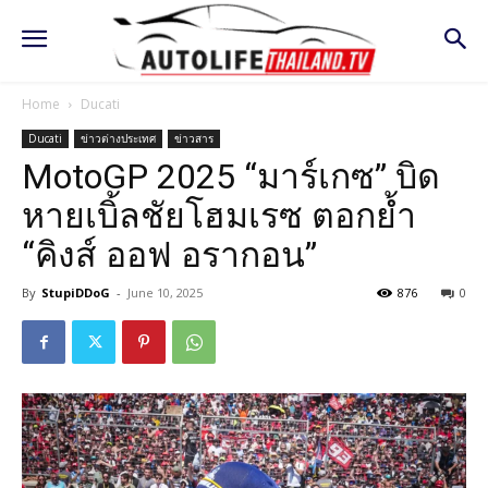
Home
Ducati
Ducati
ข่าวต่างประเทศ
ข่าวสาร
MotoGP 2025 “มาร์เกซ” บิด
หายเบิ้ลชัยโฮมเรซ ตอกย้ำ
“คิงส์ ออฟ อรากอน”
By
StupiDDoG
-
June 10, 2025
876
0