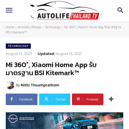
Home
Autolife Lifestyle
Technology
Mi 360°, Xiaomi Home App รับมาตรฐาน
BSI Kitemark™
TECHNOLOGY
August 15, 2021
Updated:
August 15, 2021
Mi 360°, Xiaomi Home App รับ
มาตรฐาน BSI Kitemark™
By
Nithi Thuamprathom
Facebook
Twitter
Pinterest