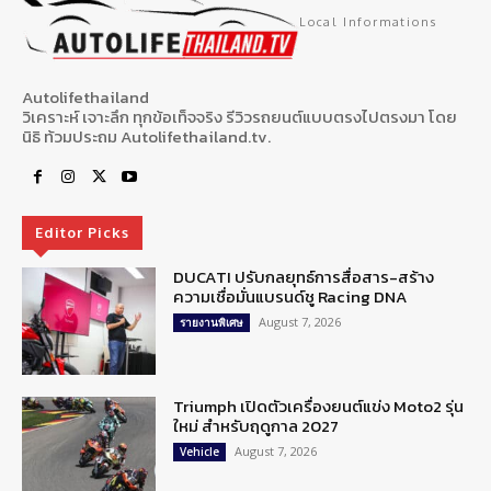
Local Informations
Autolifethailand
วิเคราะห์ เจาะลึก ทุกข้อเท็จจริง รีวิวรถยนต์แบบตรงไปตรงมา โดย
นิธิ ท้วมประถม Autolifethailand.tv.
Editor Picks
DUCATI ปรับกลยุทธ์การสื่อสาร-สร้าง
ความเชื่อมั่นแบรนด์ชู Racing DNA
August 7, 2026
รายงานพิเศษ
Triumph เปิดตัวเครื่องยนต์แข่ง Moto2 รุ่น
ใหม่ สำหรับฤดูกาล 2027
August 7, 2026
Vehicle