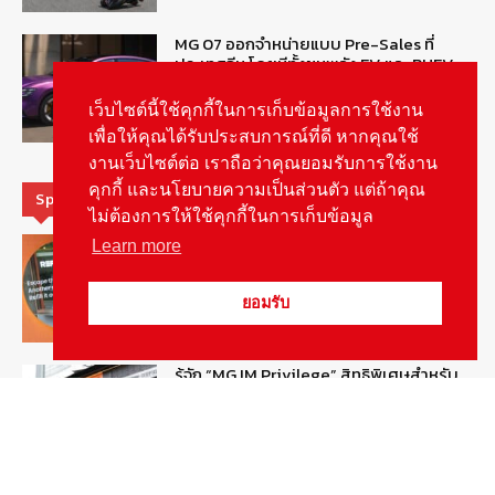
MG 07 ออกจำหน่ายแบบ Pre-Sales ที่
ประเทศจีน โดยมีทั้งขุมพลัง EV และ PHEV
August 6, 2026
ข่าวรถยนต์
เว็บไซต์นี้ใช้คุกกี้ในการเก็บข้อมูลการใช้งาน
เพื่อให้คุณได้รับประสบการณ์ที่ดี หากคุณใช้
งานเว็บไซต์ต่อ เราถือว่าคุณยอมรับการใช้งาน
คุกกี้ และนโยบายความเป็นส่วนตัว แต่ถ้าคุณ
Special Picks
ไม่ต้องการให้ใช้คุกกี้ในการเก็บข้อมูล
MG ลั่นกลองรบ! เตรียมลุยชิงส่วนแบ่งตลาด
Learn more
รถยนต์กลุ่มไฮบริดเพิ่มขึ้น
August 5, 2026
รายงานพิเศษ
ยอมรับ
รู้จัก “MG IM Privilege” สิทธิพิเศษสำหรับ
ลูกค้าพรีเมี่ยมของแบรนด์เอ็มจี
August 5, 2026
สกู๊ปพิเศษ