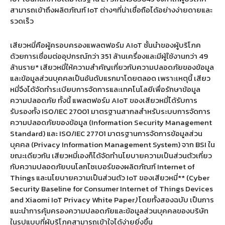
สามารถเข้าถึงผลิตภัณฑ์ IoT ต่างๆที่น่าเชื่อถือได้อย่างง่ายดายและ
รวดเร็ว
เสียวหมี่คือผู้ครอบครองแพลตฟอร์ม AIoT ชั้นนำของผู้บริโภค
ด้วยการเชื่อมต่ออุปกรณ์กว่า 351 ล้านเครื่องและมีผู้ใช้งานกว่า 49
ล้านราย* เสียวหมี่ให้ความสำคัญเกี่ยวกับความปลอดภัยของข้อมูล
และข้อมูลส่วนบุคคลเป็นอันดับแรกมาโดยตลอด เพราะเหตุนี้ เสียว
หมี่จึงได้จัดทำระเบียบการจัดการและเทคโนโลยีเพื่อรักษาข้อมูล
ความปลอดภัย ทั้งนี้ แพลตฟอร์ม AIoT ของเสียวหมี่ได้รับการ
รับรองทั้ง ISO/IEC 27001 มาตรฐานสากลสำหรับระบบการจัดการ
ความปลอดภัยของข้อมูล (Information Security Management
Standard) และ ISO/IEC 27701 มาตรฐานการจัดการข้อมูลส่วน
บุคคล (Privacy Information Management System) จาก BSI ใน
ขณะเดียวกัน เสียวหมี่เองก็ได้จัดทำนโยบายความเป็นส่วนตัวเกี่ยว
กับความปลอดภัยบนโลกไซเบอร์ของผลิตภัณฑ์ Internet of
Things และนโยบายความเป็นส่วนตัว IoT ของเสียวหมี่** (Cyber
Security Baseline for Consumer Internet of Things Devices
and Xiaomi IoT Privacy White Paper
)
โดยทั้งสองฉบับ เป็นการ
แนะนำการคุ้มครองความปลอดภัยและข้อมูลส่วนบุคคลของบริษัท
ในรูปแบบที่ผู้บริโภคสามารถเข้าใจได้ง่ายยิ่งขึ้น