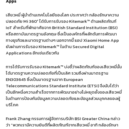
Apps
เสียวหมี่ ผู้นำด้านเทคโนโลยีของโลก ประกาศว่า กล้องรักษาความ
ปลอดภัย Mi 360° ได้รับการรับรอง Kitemark™ ด้านผลิตภัณฑ์
IoT สำหรับที่พักอาศัยจาก British Standard Institution (BSI)
หรือสถาบันมาตรฐานอังกฤษ ซึ่งเป็นองค์กรที่ผลักดันการพัฒนา
ทางธุรกิจและมาตรฐานต่างๆ นอกจากนี้ แอป Xiaomi Home App
ยังผ่านการรับรอง Kitemark™ ในด้าน Secured Digital
Applications อีกเช่นเดียวกัน
การได้รับการรับรอง Kitemark™ บ่งชี้ว่าผลิตภัณฑ์ของเสียวหมี่นั้น
ได้มาตรฐานความปลอดภัยที่เป็นเลิศ รวมถึงผ่านมาตรฐาน
EN303645 ซึ่งเป็นมาตรฐานจาก European
Telecommunications Standard Institute (ETSI) จึงนับได้ว่า
เป็นอีกหนึ่งความสำเร็จจากการพัฒนาอย่างไม่หยุดยั้งของเสียวหมี่
ในด้านการป้องกันข้อมูลความปลอดภัยและข้อมูลส่วนบุคคลของผู้
บริโภค
Frank Zhang กรรมการผู้จัดการบริษัท BSI Greater China กล่าว
ว่า “พวกเรามีความยินดีที่ผลิตภัณฑ์จากเสียวหมี่ อาทิ กล้องรักษา