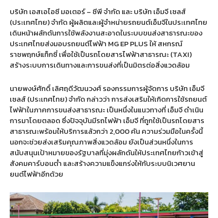
บริษัท เอสเอไอซี มอเตอร์ – ซีพี จำกัด และ บริษัท เอ็มจี เซลส์
(ประเทศไทย) จำกัด ผู้ผลิตและผู้จำหน่ายรถยนต์เอ็มจีในประเทศไทย
เดินหน้าผลักดันการใช้พลังงานสะอาดในระบบขนส่งสาธารณะของ
ประเทศไทยส่งมอบรถยนต์ไฟฟ้า MG EP PLUS ให้ สหกรณ์
ราชพฤกษ์แท็กซี่ เพื่อใช้เป็นรถโดยสารไฟฟ้าสาธารณะ (TAXI)
สร้างระบบการเดินทางและการขนส่งที่เป็นมิตรต่อสิ่งแวดล้อม
นายพงษ์ศักดิ์ เลิศฤดีวัฒนวงศ์ รองกรรมการผู้จัดการ บริษัท เอ็มจี
เซลส์ (ประเทศไทย) จำกัด กล่าวว่า การส่งเสริมให้เกิดการใช้รถยนต์
ไฟฟ้าในภาคการขนส่งสาธารณะ เป็นหนึ่งในแนวทางที่ เอ็มจี ดำเนิน
การมาโดยตลอด ซึ่งปัจจุบันมีรถไฟฟ้า เอ็มจี ที่ถูกใช้เป็นรถโดยสาร
สาธารณะพร้อมให้บริการแล้วกว่า 2,000 คัน ความร่วมมือในครั้งนี้
นอกจะช่วยส่งเสริมคุณภาพสิ่งแวดล้อม ยังเป็นส่วนหนึ่งในการ
สนับสนุนเป้าหมายของรัฐบาลที่มุ่งผลักดันให้ประเทศไทยก้าวเข้าสู่
สังคมคาร์บอนต่ำ และสร้างความแข็งแกร่งให้กับระบบนิเวศยาน
ยนต์ไฟฟ้าอีกด้วย