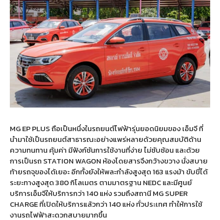
MG EP PLUS ถือเป็นหนึ่งในรถยนต์ไฟฟ้ารุ่นยอดนิยมของ เอ็มจี ที่
นำมาใช้เป็นรถยนต์สาธารณะอย่างแพร่หลายด้วยคุณสมบัติด้าน
ความทนทาน คุ้มค่า มีฟังก์ชันการใช้งานที่ง่าย ไม่ซับซ้อน และด้วย
การเป็นรถ STATION WAGON ห้องโดยสารจึงกว้างขวาง นั่งสบาย
ท้ายรถจุของได้เยอะ อีกทั้งยังให้พละกำลังสูงสุด 163 แรงม้า ขับขี่ได้
ระยะทางสูงสุด 380 กิโลเมตร ตามมาตรฐาน NEDC และมีศูนย์
บริการเอ็มจีให้บริการกว่า 140 แห่ง รวมถึงสถานี MG SUPER
CHARGE ที่เปิดให้บริการแล้วกว่า 140 แห่ง ทั่วประเทศ ทำให้การใช้
งานรถไฟฟ้าสะดวกสบายมากขึ้น