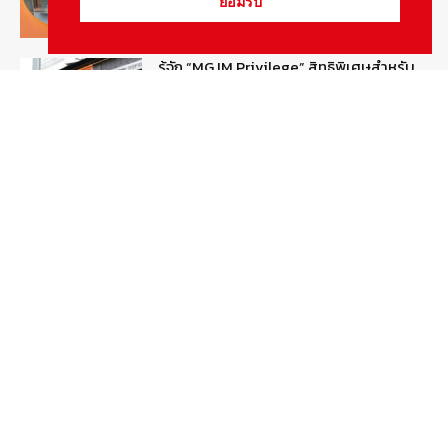
ยอมรับ
รู้จัก “MG IM Privilege” สิทธิพิเศษสำหรับ
ลูกค้าพรีเมี่ยมของแบรนด์เอ็มจี
August 5, 2026
สกู๊ปพิเศษ
สัมภาษณ์ประธานไทยฮอนด้าคนใหม่กับ
ภารกิจปั้นตลาดมอเตอร์ไซค์ไฟฟ้า
August 4, 2026
รายงานพิเศษ
Popular Categories
ข่าวรถยนต์
5377
ข่าวสาร
5246
รถใหม่
3283