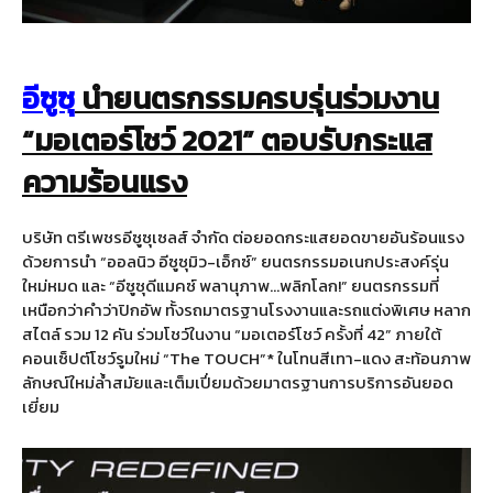
อีซูซุ
นำยนตรกรรมครบรุ่นร่วมงาน
“มอเตอร์โชว์
2021” ตอบรับกระแส
ความร้อนแรง
บริษัท ตรีเพชรอีซูซุเซลส์ จำกัด ต่อยอดกระแสยอดขายอันร้อนแรง
ด้วยการนำ “ออลนิว อีซูซุมิว-เอ็กซ์” ยนตรกรรมอเนกประสงค์รุ่น
ใหม่หมด และ “อีซูซุดีแมคซ์ พลานุภาพ…พลิกโลก!” ยนตรกรรมที่
เหนือกว่าคำว่าปิกอัพ ทั้งรถมาตรฐานโรงงานและรถแต่งพิเศษ หลาก
สไตล์ รวม 12 คัน ร่วมโชว์ในงาน “มอเตอร์โชว์ ครั้งที่ 42” ภายใต้
คอนเซ็ปต์โชว์รูมใหม่ “The TOUCH”* ในโทนสีเทา-แดง สะท้อนภาพ
ลักษณ์ใหม่ล้ำสมัยและเต็มเปี่ยมด้วยมาตรฐานการบริการอันยอด
เยี่ยม