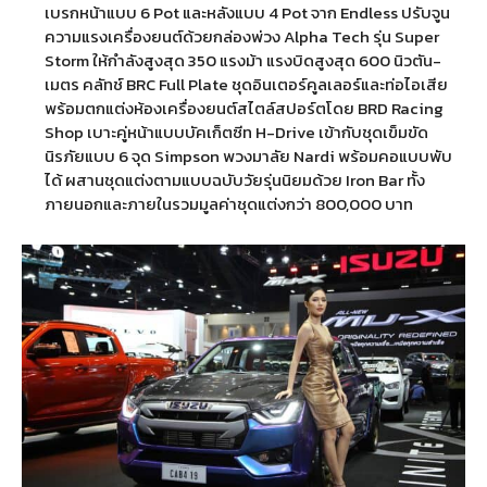
เบรกหน้าแบบ 6 Pot และหลังแบบ 4 Pot จาก Endless ปรับจูน
ความแรงเครื่องยนต์ด้วยกล่องพ่วง Alpha Tech รุ่น Super
Storm ให้กำลังสูงสุด 350 แรงม้า แรงบิดสูงสุด 600 นิวตัน-
เมตร คลัทช์ BRC Full Plate ชุดอินเตอร์คูลเลอร์และท่อไอเสีย
พร้อมตกแต่งห้องเครื่องยนต์สไตล์สปอร์ตโดย BRD Racing
Shop เบาะคู่หน้าแบบบัคเก็ตซีท H-Drive เข้ากับชุดเข็มขัด
นิรภัยแบบ 6 จุด Simpson พวงมาลัย Nardi พร้อมคอแบบพับ
ได้ ผสานชุดแต่งตามแบบฉบับวัยรุ่นนิยมด้วย Iron Bar ทั้ง
ภายนอกและภายในรวมมูลค่าชุดแต่งกว่า 800,000 บาท