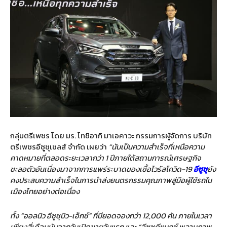
กลุ่มตรีเพชร โดย มร. โทชิอากิ มาเอคาวะ กรรมการผู้จัดการ บริษัท
ตรีเพชรอีซูซุเซลส์ จำกัด เผยว่า
“นับเป็นความสำเร็จที่เหนือความ
คาดหมายที่ตลอดระยะเวลากว่า
1 ปีภายใต้สถานการณ์เศรษฐกิจ
ชะลอตัวอันเนื่องมาจากการแพร่ระบาดของเชื้อไวรัสโควิด-19
อีซูซุ
ยัง
คงประสบความสำเร็จในการนำส่งยนตรกรรมคุณภาพสู่มือผู้ใช้รถใน
เมืองไทยอย่างต่อเนื่อง
ทั้ง “ออลนิว อีซูซุมิว-เอ็กซ์” ที่มียอดจองกว่า 12,000 คัน ภายในเวลา
เพียงสี่เดือนนับจากวันเปิดขายวันแรก และ “อีซูซุดีแมคซ์ พลานุภาพ…