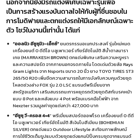
นอกจากนี้ยังมีรถแต่งพิเศษเฉพาะรุ่นเพื่อ
เป็นการสร้างแรงบันดาลใจให้กับผู้ที่ชื่นชอบใน
การโมดิฟายและตกแต่งรถให้มีเอกลักษณ์เฉพาะ
ตัว โชว์ในงานนี้เท่านั้น ได้แก่
“ออลนิว อีซูซุมิว-เอ็กซ์”
ยนตรกรรมอเนกประสงค์ รุ่นใหม่หมด
เครื่องยนต์ 0 ดีดีไอ บลูเพาเวอร์ เกียร์อัตโนมัติ สีน้ำตาลมารา
เกช (MARRAKESH BROWN) ตกแต่งพิเศษ เสริมความหรูหรา
และความสปอร์ต จากภายนอกจรดภายใน โดดเด่นด้วยล้อ Rays
Gram Lights จาก Nsports ขนาด 20 นิ้ว ยาง TOYO TIRES ST3
265/50 R20 เพิ่มขีดความสามารถในการบังคับควบคุมด้วยชุด
โหลดช่วงล่าง FOX รุ่น 2.0 LSC แบรนด์พรีเมี่ยมจาก
สหรัฐอเมริกา เสริมสมรรถนะการหยุดรถด้วยชุดดิสก์เบรคหน้า
แบบ 8 Pot และหลังแบบ 4 Pot พร้อมเบรคมือไฟฟ้า จาก
Nexzter รวมมูลค่าชุดแต่งกว่า 427,000 บาท
“อีซูซุ วี-ครอส
4×4
” พรีเมี่ยมสปอร์ตออฟโรด เครื่องยนต์ 0 ดีดี
ไอ บลูเพาเวอร์ เกียร์อัตโนมัติ สีเงินโบฮีเมียน (BOHEMIAN
SILVER) ตกแต่งแนว Outdoor Lifestyle สะท้อนภาพลักษณ์
การใช้ชีวิตเต็มรูปแบบด้วยชุดแต่งแคมป์ปิ้งครบชุดจากแบรนด์