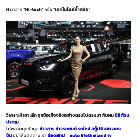
H
มาจาก
“
Hi-tech”
หรือ
“เทคโนโลยีล้ำสมัย
”
วิเคราะห์ เจาะลึก ทุกข้อเท็จจริงอย่างตรงไปตรงมา กับผม
นิธิ ท้วม
ประถม
ไม่พลาดทุกข้อมูล
ข่าวสาร
ข่าวรถยนต์
รถใหม่
สกู๊ปพิเศษ
ลอง
ขับ
อย่าลืมติดตามเรา
ช่องยูทูป
–
auto lifethailand tv