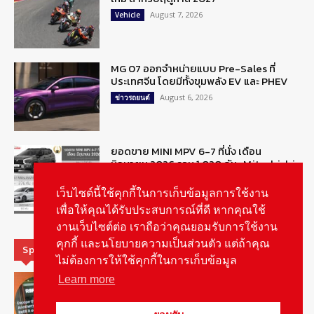
August 7, 2026
Vehicle
MG 07 ออกจำหน่ายแบบ Pre-Sales ที่
ประเทศจีน โดยมีทั้งขุมพลัง EV และ PHEV
August 6, 2026
ข่าวรถยนต์
ยอดขาย MINI MPV 6-7 ที่นั่ง เดือน
มิถุนายน 2026 รวม 1,020 คัน : Mitsubishi
Xpander ครองแชมป์
August 6, 2026
เว็บไซต์นี้ใช้คุกกี้ในการเก็บข้อมูลการใช้งาน
ข่าวรถยนต์
เพื่อให้คุณได้รับประสบการณ์ที่ดี หากคุณใช้
งานเว็บไซต์ต่อ เราถือว่าคุณยอมรับการใช้งาน
คุกกี้ และนโยบายความเป็นส่วนตัว แต่ถ้าคุณ
Special Picks
ไม่ต้องการให้ใช้คุกกี้ในการเก็บข้อมูล
MG ลั่นกลองรบ! เตรียมลุยชิงส่วนแบ่งตลาด
Learn more
รถยนต์กลุ่มไฮบริดเพิ่มขึ้น
August 5, 2026
รายงานพิเศษ