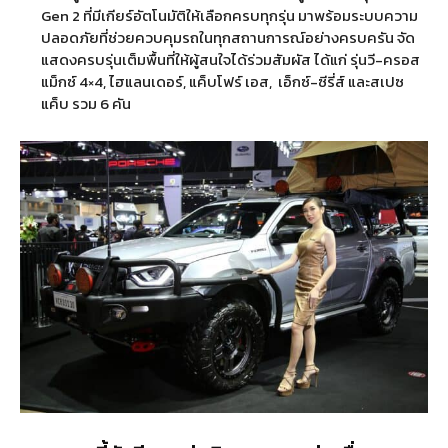
Gen 2 ที่มีเกียร์อัตโนมัติให้เลือกครบทุกรุ่น มาพร้อมระบบความ
ปลอดภัยที่ช่วยควบคุมรถในทุกสถานการณ์อย่างครบครัน จัด
แสดงครบรุ่นเต็มพื้นที่ให้ผู้สนใจได้ร่วมสัมผัส ได้แก่ รุ่นวี-ครอส
แม็กซ์ 4×4, ไฮแลนเดอร์, แค็บโฟร์ เอส, เอ็กซ์-ซีรี่ส์ และสเปซ
แค็บ รวม 6 คัน