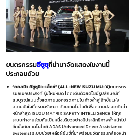
ยนตรกรรม
อีซูซุ
ที่นำมาจัดแสดงในงานนี้
ประกอบด้วย
“ออลนิว อีซูซุมิว-เอ็กซ์”
(
ALL-NEW ISUZU MU-X)
ยนตรกร
รมอเนกประสงค์ รุ่นใหม่หมด
โดดเด่นด้วยดีไซน์รูปลักษณ์ที่
สมบูรณ์แบบตั้งแต่ภายนอกจรดภายใน ก้าวล้ำสู่ อีกขั้นแห่ง
ความมั่นใจที่ครบครันกว่า ด้วยเทคโนโลยีเพื่อความปลอดภัยล้ำ
หน้าล่าสุด ISUZU MATRIX SAFETY INTELLIGENCE ให้ทุก
ระบบทำงานร่วมกันเป็นหนึ่งเดียวอย่างมีประสิทธิภาพล้ำหน้าไป
อีกขั้นกับเทคโนโลยี ADAS (Advanced Driver Assistance
Systems) ระบบช่วยเหลือผู้ขับขี่ที่มาพร้อมนวัตกรรมกล้องหน้า