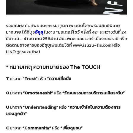
ร่วมสัมผัสกับทัพยนตรกรรมคุณภาพระดับโลกพร้อมสิทธิพิเศษ
มากมาย ได้ที่บูธ
อีซูซุ
ในงาน “มอเตอร์โชว์ ครั้งที่ 42” ระหว่างวันที่ 24
มีนาคม – 4 เมษายน 2564 ณ อิมแพคชาเลนเจอร์ เมืองทองธานี หรือ
ติดตามข่าวสารของอีซูซุเพิ่มเติมได้ที่ www.isuzu-tis.com หรือ
LINE: @isuzuthai
* หมายเหตุ ความหมายของ The TOUCH
T
มาจาก
“
Trust”
หรือ
“ความเชื่อมั่น
O
มาจาก
“
Omotenashi”
หรือ
“วัฒนธรรมการบริการเหนือระดับ”
U
มาจาก
“
Understanding”
หรือ
“ความเข้าใจในความต้องการ
ของลูกค้า”
C
มาจาก
“
Community”
หรือ
“เพื่อชุมชน”