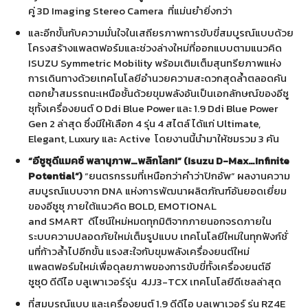
คู่ 3D Imaging Stereo Camera ที่แม่นยำยิ่งกว่า
และอีกขั้นกับความมั่นใจในเสถียรภาพการขับขี่สมบูรณ์แบบด้วย
โครงสร้างแพลตฟอร์มและช่วงล่างใหม่ที่ออกแบบตามแนวคิด
ISUZU Symmetric Mobility พร้อมเติมเต็มสุนทรียภาพแห่ง
การเดินทางด้วยเทคโนโลยีอำนวยความสะดวกสุดล้ำตลอดคัน
ตอกย้ำสมรรถนะเหนือชั้นด้วยขุมพลังอันเป็นเอกลักษณ์ของอีซู
ซุทั้งเครื่องยนต์ 0 Ddi Blue Power และ 1.9 Ddi Blue Power
Gen 2 ล่าสุด ซึ่งมีให้เลือก 4 รุ่น 4 สไตล์ ได้แก่ Ultimate,
Elegant, Luxury และ Active โดยงานนี้นำมาให้ชมรวม 3 คัน
“อีซูซุดีแมคซ์
พลานุภาพ…พลิกโลก
!”
(Isuzu D-Max…Infinite
Potential”
)
“ยนตรกรรมที่เหนือกว่าคำว่าปิกอัพ” ผลงานความ
สมบูรณ์แบบจาก DNA แห่งการพัฒนาผลิตภัณฑ์อันยอดเยี่ยม
ของอีซูซุ ภายใต้แนวคิด BOLD, EMOTIONAL
and SMART ดีไซน์ใหม่หมดทุกมิติจากภายนอกจรดภายใน
ระบบความปลอดภัยใหม่เต็มรูปแบบ เทคโนโลยีใหม่ในทุกฟังก์ชั่
นที่ก้าวล้ำไปอีกขั้น แรงสะใจกับขุมพลังเครื่องยนต์ใหม่
แพลตฟอร์มใหม่เพื่อดุลยภาพของการขับขี่ทั้งเครื่องยนต์อี
ซูซุ0 ดีดีไอ บลูเพาเวอร์รุ่น 4JJ3-TCX เทคโนโลยีดีเซลล่าสุด
ที่สมบูรณ์แบบ และเครื่องยนต์ 1.9 ดีดีไอ บลูเพาเวอร์ รุ่น RZ4E