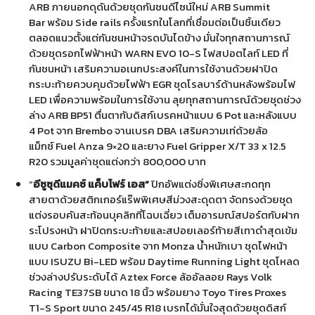
ARB ภายนอกดุดันด้วยชุดกันชนดีไซน์ใหม่ ARB Summit
Bar พร้อม Side rails ครั้งแรกในโลกที่เชื่อมต่อเป็นชิ้นเดียว
ตลอดแนวตั้งแต่กันชนหน้าจรดบันไดข้าง มั่นใจทุกสถานการณ์
ด้วยชุดรอกไฟฟ้าหน้า WARN EVO 10-S ไฟสปอตไลท์ LED ที่
กันชนหน้า เสริมความอเนกประสงค์ในการใช้งานด้วยฝาปิด
กระบะท้ายควบคุมด้วยไฟฟ้า EGR ชุดโรลบาร์ด้านหลังพร้อมไฟ
LED เพื่อความพร้อมในการใช้งาน ลุยทุกสถานการณ์ด้วยชุดช่วง
ล่าง ARB BP51 ตื่นตากับดิสก์เบรคหน้าแบบ 6 Pot และหลังแบบ
4 Pot จาก Brembo จานเบรค DBA เสริมความเท่ด้วยล้อ
แม็กซ์ Fuel Anza 9×20 และยาง Fuel Gripper X/T 33 x 12.5
R20 รวมมูลค่าชุดแต่งกว่า 800,000 บาท
“
อีซูซุดีแมคซ์ แค็บโฟร์ เอส”
ปิกอัพแต่งซิ่งพิเศษสะกดทุก
สายตาด้วยสติกเกอร์แร๊พพิเศษสีม่วงสะดุดตา จัดทรงด้วยชุด
แต่งรอบคันสะท้อนบุคลิกที่โฉบเฉี่ยว เต็มอารมณ์สปอร์ตกับฝาก
ระโปรงหน้า ฝาปิดกระบะท้ายและสปอยเลอร์ท้ายสีเทาดำสุดเข้ม
แบบ Carbon Composite จาก Monza น้ำหนักเบา ชุดไฟหน้า
แบบ ISUZU Bi-LED พร้อม Daytime Running Light ชุดโหลด
ช่วงล่างปรับระดับได้ Aztex Force ล้ออัลลอย Rays Volk
Racing TE37SB ขนาด 18 นิ้ว พร้อมยาง Toyo Tires Proxes
T1-S Sport ขนาด 245/45 R18 เบรกได้มั่นใจสุดด้วยชุดดิสก์