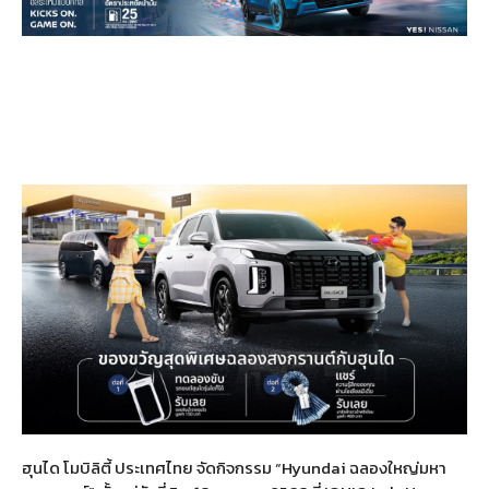
ฮุนได โมบิลิตี้ ประเทศไทย จัดกิจกรรม “Hyundai ฉลองใหญ่มหา