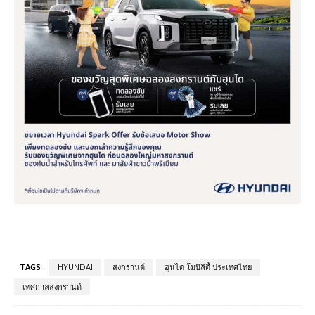
TAGS
HYUNDAI
สงกรานต์
ฮุนได โมบิลิตี้ ประเทศไทย
เทศกาลสงกรานต์