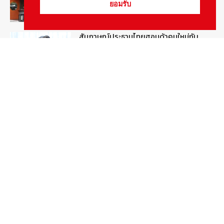
ยอมรับ
สัมภาษณ์ประธานไทยฮอนด้าคนใหม่กับ
ภารกิจปั้นตลาดมอเตอร์ไซค์ไฟฟ้า
August 4, 2026
รายงานพิเศษ
ดีเดย์! เชื่อมโยงฐานข้อมูล “ใบสั่งจราจร”
ใครไม่จ่ายชะลอส่งมอบป้ายภาษี
August 1, 2026
สกู๊ปพิเศษ
Popular Categories
ข่าวรถยนต์
5372
ข่าวสาร
5239
รถใหม่
3278