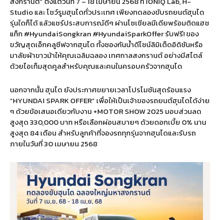
สงกรานต์” ตั้งแต่วันที่ 7 – 18 เมษายน 2568 ที่ IONIQ Lab, H-
Studio และ โชว์รูมฮุนไดทั่วประเทศ เพียงทดลองขับรถยนต์ฮุนได
รุ่นใดก็ได้ แล้วแชร์ประสบการณ์ดีๆ ผ่านโซเชียลมีเดียพร้อมติดแฮช
แท็ก #HyundaiSongkran #HyundaiSparkOffer รับฟรี! ของ
ขวัญสุดเอ็กคลูซีฟจากฮุนได ทั้งซองกันน้ำดีไซน์ลิมิเต็ดอิดิชันหรือ
มาลัยผ้าขาวม้าให้คุณเฉลิมฉลอง เทศกาลสงกรานต์ อย่างมีสไตล์
ด้วยไอเท็มสุดคูลสำหรับคุณและคนในครอบครัวจากฮุนได
นอกจากนั้น ฮุนได ยังประกาศขยายเวลาโปรโมชันสุดร้อนแรง
“HYUNDAI SPARK OFFER” เพื่อให้เป็นเจ้าของรถยนต์ฮุนไดได้ง่าย
ๆ ด้วยข้อเสนอเดียวกับงาน +MOTOR SHOW 2025 มอบส่วนลด
สูงสุด 330,000 บาท หรือเลือกผ่อนสบายๆ ด้วยดอกเบี้ย 0% นาน
สูงสุด 84 เดือน สำหรับลูกค้าที่จองรถทุกรุ่นจากฮุนไดและรับรถ
ภายในวันที่ 30 เมษายน 2568