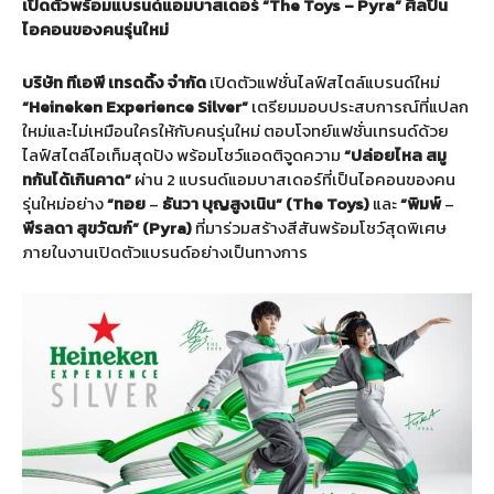
เปิดตัว
พร้อมแบรนด์แอมบาสเดอร์ “The Toys – Pyra” ศิลปิน
ไอคอนของคนรุ่นใหม่
บริษัท ทีเอพี เทรดดิ้ง จำกัด
เปิดตัวแฟชั่นไลฟ์สไตล์แบรนด์ใหม่
“Heineken Experience Silver”
เตรียมมอบประสบการณ์ที่แปลก
ใหม่และไม่เหมือนใครให้กับคนรุ่นใหม่ ตอบโจทย์แฟชั่นเทรนด์ด้วย
ไลฟ์สไตล์ไอเท็มสุดปัง พร้อมโชว์แอดติจูดความ
“ปล่อยไหล สมู
ทกันได้เกินคาด”
ผ่าน 2 แบรนด์แอมบาสเดอร์ที่เป็นไอคอนของคน
รุ่นใหม่อย่าง
“ทอย
–
ธันวา บุญสูงเนิน” (The Toys)
และ
“พิมพ์
–
พีรลดา สุขวัฒก์” (Pyra)
ที่มาร่วมสร้างสีสันพร้อมโชว์สุดพิเศษ
ภายในงานเปิดตัวแบรนด์อย่างเป็นทางการ