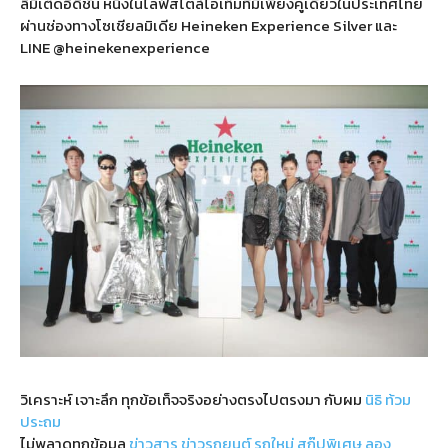
ลิมิเต็ดอิดิชั่น หนึ่งในไลฟ์สไตล์ไอเท็มที่มีเพียงคู่เดียวในประเทศไทย
ผ่านช่องทางโซเชียลมิเดีย Heineken Experience Silver และ
LINE @heinekenexperience
วิเคราะห์ เจาะลึก ทุกข้อเท็จจริงอย่างตรงไปตรงมา กับผม
นิธิ ท้วม
ประถม
ไม่พลาดทุกข้อมูล
ข่าวสาร
ข่าวรถยนต์
รถใหม่
สกู๊ปพิเศษ
ลอง