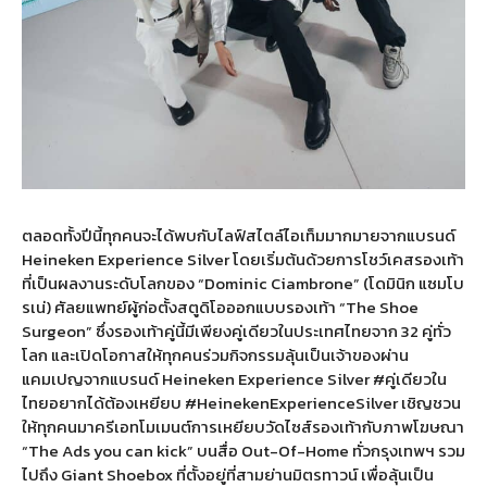
ตลอดทั้งปีนี้ทุกคนจะได้พบกับไลฟ์สไตล์ไอเท็มมากมายจากแบรนด์
Heineken Experience Silver โดยเริ่มต้นด้วยการโชว์เคสรองเท้า
ที่เป็นผลงานระดับโลกของ “Dominic Ciambrone” (โดมินิก แซมโบ
รเน่) ศัลยแพทย์ผู้ก่อตั้งสตูดิโอออกแบบรองเท้า “The Shoe
Surgeon” ซึ่งรองเท้าคู่นี้มีเพียงคู่เดียวในประเทศไทยจาก 32 คู่ทั่ว
โลก และเปิดโอกาสให้ทุกคนร่วมกิจกรรมลุ้นเป็นเจ้าของผ่าน
แคมเปญจากแบรนด์ Heineken Experience Silver #คู่เดียวใน
ไทยอยากได้ต้องเหยียบ #HeinekenExperienceSilver เชิญชวน
ให้ทุกคนมาครีเอทโมเมนต์การเหยียบวัดไซส์รองเท้ากับภาพโฆษณา
“The Ads you can kick” บนสื่อ Out-Of-Home ทั่วกรุงเทพฯ รวม
ไปถึง Giant Shoebox ที่ตั้งอยู่ที่สามย่านมิตรทาวน์ เพื่อลุ้นเป็น