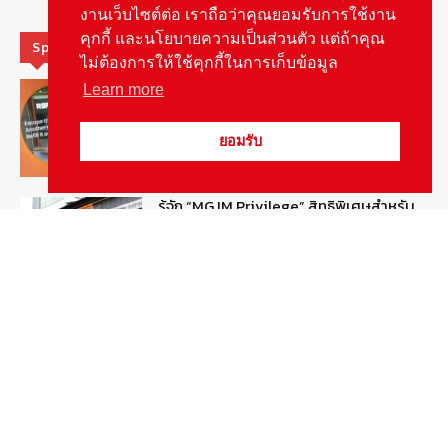
งานเว็บไซต์ต่อ เราถือว่าคุณยอมรับการใช้งาน
คุกกี้ และนโยบายความเป็นส่วนตัว แต่ถ้าคุณ
Special Picks
ไม่ต้องการให้ใช้คุกกี้ในการเก็บข้อมูล
MG ลั่นกลองรบ! เตรียมลุยชิงส่วนแบ่งตลาด
Learn more
รถยนต์กลุ่มไฮบริดเพิ่มขึ้น
August 5, 2026
รายงานพิเศษ
ยอมรับ
รู้จัก “MG IM Privilege” สิทธิพิเศษสำหรับ
ลูกค้าพรีเมี่ยมของแบรนด์เอ็มจี
August 5, 2026
สกู๊ปพิเศษ
สัมภาษณ์ประธานไทยฮอนด้าคนใหม่กับ
ภารกิจปั้นตลาดมอเตอร์ไซค์ไฟฟ้า
August 4, 2026
รายงานพิเศษ