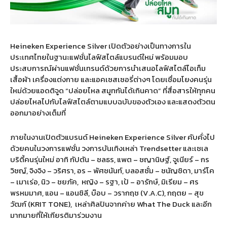
Heineken Experience Silver เปิดตัวอย่างเป็นทางการใน
ประเทศไทยในฐานะแฟชั่นไลฟ์สไตล์แบรนด์ใหม่ พร้อมมอบ
ประสบการณ์ผ่านแฟชั่นเทรนด์ด้วยการนำเสนอไลฟ์สไตล์ไอเท็ม
เสื้อผ้า เครื่องแต่งกาย และแอคเซสเซอรี่ต่างๆ โดยเชื่อมโยงคนรุ่น
ใหม่ด้วยแอดติจูด “ปล่อยไหล สมูทกันได้เกินคาด” ที่สื่อสารให้ทุกคน
ปล่อยไหลไปกับไลฟ์สไตล์ตามแบบฉบับของตัวเอง และแสดงตัวตน
ออกมาอย่างเต็มที่
ภายในงานเปิดตัวแบรนด์ Heineken Experience Silver คับคั่งไป
ด้วยคนในวงการแฟชั่น วงการบันเทิงเหล่า Trendsetter และเซเล
บริตี้คนรุ่นใหม่ อาทิ กัปตัน – ชลธร, แพต – ชญานิษฐ์, จูเนียร์ – กร
วิชญ์, จิงจิง – วริศรา, อร – พัศชนันท์, บลอสซั่ม – ชนัญชิดา, มาร์โค
– เมาเร่อ, นิว – ชยภัค,
หญิง – รฐา, เป้ – อารักษ์, มิเรียม – ศร
พรหมมาศ, แอน – แอนชิลี, บ๊อบ – วรากฤช (V.A.C), กฤตย – สุข
วัฒก์ (KRIT TONE),
เหล่าศิลปินจากค่าย What The Duck และอีก
มากมายที่ให้เกียรติมาร่วมงาน