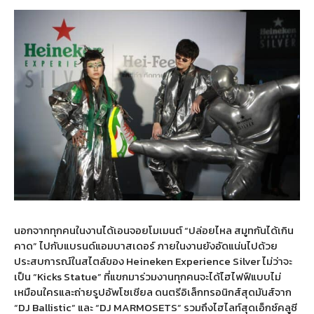
นอกจากทุกคนในงานได้เอนจอยโมเมนต์ “ปล่อยไหล สมูทกันได้เกิน
คาด” ไปกับแบรนด์แอมบาสเดอร์ ภายในงานยังอัดแน่นไปด้วย
ประสบการณ์ในสไตล์ของ Heineken Experience Silver ไม่ว่าจะ
เป็น “Kicks Statue” ที่แขกมาร่วมงานทุกคนจะได้ไฮไฟฟ์แบบไม่
เหมือนใครและถ่ายรูปอัพโซเชียล ดนตรีอิเล็กทรอนิกส์สุดมันส์จาก
“DJ Ballistic” และ “DJ MARMOSETS” รวมถึงไฮไลท์สุดเอ็กซ์คลูซี