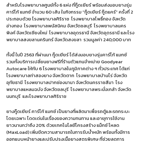
สำหรับโรงพยาบาลศูนย์ทั้ง 6 แห่ง ที่กู๊ดเยียร์ พร้อมส่งมอบยางรุ่น
คาร์โก้ แมกซ์ จำนวน 60 เส้น ในกิจกรรม “กู๊ดเยียร์ กู๊ดแคร์” ครั้งที่ 2
ประกอบด้วย โรงพยาบาลศิริราช
โรงพยาบาลโพธิ์ทอง จังหวัด
อ่างทอง
โรงพยาบาลพนัสนิคม จังหวัดชลบุรี
โรงพยาบาลนคร
พิงค์ จังหวัดเชียงใหม่
โรงพยาบาลอุดรธานี จังหวัดอุดรธานี และโรง
พยาบาลสงขลานครินทร์ จังหวัดสงขลา
รวมมูลค่า 240,000 บาท
ทั้งนี้ ในปี 2563 ที่ผ่านมา กู๊ดเยียร์ ได้ส่งมอบยางรุ่นคาร์โก้ แมกซ์
รวมทั้งบริการเปลี่ยนยางฟรีที่ร้านตัวแทนจำหน่าย Goodyear
Autocare ให้กับ 6 โรงพยาบาลในภูมิภาคต่าง ๆ ทั่วประเทศ ได้แก่
โรงพยาบาลท่าสองยาง จังหวัดตาก
โรงพยาบาลบ้านไร่ จังหวัด
อุทัยธานี
โรงพยาบาลปากช่องนานา จังหวัดนครราชสีมา
โรง
พยาบาลแหลมฉบัง จังหวัดชลบุรี
โรงพยาบาลพระนั่งเกล้า จังหวัด
นนทบุรี
และโรงพยาบาลศิริราช
ยางกู๊ดเยียร์ คาร์โก้ แมกซ์ เป็นยางที่ผลิตมาเพื่อรถตู้และรถกระบะ
โดยเฉพาะ โดดเด่นในเรื่องของความทนทาน และอายุการใช้งาน
ยาวนานกว่าถึง 20% ด้วยเทคโนโลยีโครงสร้าง แม็กซ์ โหลด
(MaxLoad) เพิ่มขีดความสามารถในการรับน้ำหนัก พร้อมทั้งมีการ
ออกแบบหน้ายางและปรับปรุงเนื้อยางสูตรพิเศษ ที่ช่วยลดการ