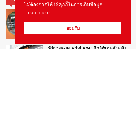
ไม่ต้องการให้ใช้คุกกี้ในการเก็บข้อมูล
MG ลั่นกลองรบ! เตรียมลุยชิงส่วนแบ่งตลาด
Learn more
รถยนต์กลุ่มไฮบริดเพิ่มขึ้น
August 5, 2026
รายงานพิเศษ
ยอมรับ
รู้จัก “MG IM Privilege” สิทธิพิเศษสำหรับ
ลูกค้าพรีเมี่ยมของแบรนด์เอ็มจี
August 5, 2026
สกู๊ปพิเศษ
สัมภาษณ์ประธานไทยฮอนด้าคนใหม่กับ
ภารกิจปั้นตลาดมอเตอร์ไซค์ไฟฟ้า
August 4, 2026
รายงานพิเศษ
Popular Categories