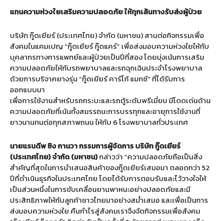
แทนความห่วงใยเสริมความปลอดภัย ให้ทุกเส้นทางรับส่งผู้ป่วย
บริษัท กู๊ดเยียร์ (ประเทศไทย) จำกัด (มหาชน) สานต่อกิจกรรมเพื่อ
สังคมในแคมเปญ “กู๊ดเยียร์ กู๊ดแคร์” เพื่อส่งมอบความห่วงใยให้กับ
บุคลากรทางการแพทย์และผู้ป่วยเป็นปีที่สอง โดยมุ่งเน้นการเสริม
ความปลอดภัยให้กับรถพยาบาลและรถฉุกเฉินประจำโรงพยาบาล
ด้วยการบริจาคยางรุ่น “กู๊ดเยียร์ คาร์โก้ แมกซ์” ที่ได้รับการ
ออกแบบมา
เพื่อการใช้งานสำหรับรถกระบะและรถตู้ระดับพรีเมี่ยม มีโดดเด่นด้าน
ความปลอดภัยที่เน้นทั้งสมรรถนะการบรรทุกและอายุการใช้งานที่
ยาวนานทนต่อทุกสภาพถนน ให้กับ 6 โรงพยาบาลทั่วประเทศ
นายแรนดีพ ซิง กานวา กรรมการผู้จัดการ บริษัท กู๊ดเยียร์
(ประเทศไทย) จำกัด (มหาชน)
กล่าวว่า “ความปลอดภัยถือเป็นสิ่ง
สำคัญที่สุดในการนำเสนอสินค้าของกู๊ดเยียร์เสมอมา ตลอดกว่า 52
ปีที่ดำเนินธุรกิจในประเทศไทย โดยได้รับการตอบรับและไว้วางใจให้
เป็นส่วนหนึ่งในการขับเคลื่อนยานพาหนะอย่างปลอดภัยและมี
ประสิทธิภาพให้กับลูกค้าชาวไทยมาอย่างสม่ำเสมอ และเพื่อเป็นการ
ส่งมอบความห่วงใย คืนกำไรสู่สังคมเราจึงจัดกิจกรรมเพื่อสังคม