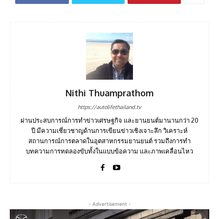
Nithi Thuamprathom
https://autolifethailand.tv
ผ่านประสบการณ์การทำข่าวเศรษฐกิจ และยานยนต์มานานกว่า 20
ปี มีความเชี่ยวชาญด้านการเขียนข่าวเชิงเจาะลึก วิเคราะห์
สถานการณ์การตลาดในอุตสาหกรรมยานยนต์ รวมถึงการทำ
บทความการทดลองขับทั้งในแบบข้อความ และภาพเคลื่อนไหว
- Advertisement -