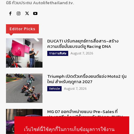
นิธิ ท้วมประถม Autolifethailand.tv.
Editor Picks
DUCATI ปรับกลยุทธ์การสื่อสาร-สร้าง
ความเชื่อมั่นแบรนด์ชู Racing DNA
August 7, 2026
รายงานพิเศษ
Triumph เปิดตัวเครื่องยนต์แข่ง Moto2 รุ่น
ใหม่ สำหรับฤดูกาล 2027
August 7, 2026
Vehicle
MG 07 ออกจำหน่ายแบบ Pre-Sales ที่
ประเทศจีน โดยมีทั้งขุมพลัง EV และ PHEV
August 6, 2026
ข่าวรถยนต์
เว็บไซต์นี้ใช้คุกกี้ในการเก็บข้อมูลการใช้งาน