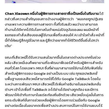
Chen Xiaowen หนึ่งในผู้พิการทางสายตาซึ่งเป็นหนึ่งในทีมงาน
ได้
กล่าวถึงความสำคัญของการจ้างงานผู้พิการว่า
“ผมเคยถูกปฏิเสธ
งานเพราะความพิการทางสายตา ทั้งที่จริงแล้ว ผมว่าเราสามารถ
ทำงานได้ดีหากได้รับโอกาสในตำแหน่งปัจจุบันของผม ผมมีหน้าที่
แยกแยะคำสั่งเสียงของผู้ใช้งานเพื่อที่จะสอนให้ AI เข้าใจคำสั่ง หน้าที่
นี้ทำให้ผมรู้สึกภูมิใจมาก และรู้สึกว่าอยากทำให้ชีวิตดีขึ้นยิ่งไปกว่า
เดิม”
ขณะที่เสียวหมี่ได้รับความสนใจมากขึ้นในตลาดต่างประเทศในช่วง
หลัง เสียวหมี่เองก็พยายามที่จะพัฒนาฟีเจอร์สำหรับผู้พิการสำหรับ
คนทั่วโลก โดยเฉพาะ MIUI ซึ่งที่ผ่านมาสามารถใช้งานได้กับฟังก์ชั่น
สำหรับผู้พิการของ Google อย่างเป็นระบบ เช่น ทุกแอปพลิเคชั่
นพื้นฐานของเสียวหมี่สามารถใช้ได้กับ Google TalkBack โดยใน
ระหว่างการพัฒนา MIUI เสียวหมี่ได้เพิ่มคำอธิบายในแอปพลิเคชั่น
ต่างๆ เข้าไปเพื่อที่ TalkBack จะได้อ่านได้อย่างถูกต้อง และมีการ
พัฒนาให้เข้ากับภาษาในแต่ละท้องถิ่นอีกด้วย เสียวหมี่จะมุ่งมั่นในการ
ยกระดับฟังก์ชั่นการช่วยเหลือผู้พิการโดยการร่วมมือกับ Google
อย่างต่อเนื่องในอนาคตเพื่อสร้างประสบการณ์ในการใช้งานแบบไร้