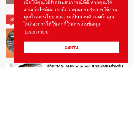
เพื่อให้คุณได้รับประสบการณ์ที่ดี หากคุณใช้
งานเว็บไซต์ต่อ เราถือว่าคุณยอมรับการใช้งาน
คุกกี้ และนโยบายความเป็นส่วนตัว แต่ถ้าคุณ
Special Picks
ไม่ต้องการให้ใช้คุกกี้ในการเก็บข้อมูล
MG ลั่นกลองรบ! เตรียมลุยชิงส่วนแบ่งตลาด
Learn more
รถยนต์กลุ่มไฮบริดเพิ่มขึ้น
August 5, 2026
รายงานพิเศษ
ยอมรับ
รู้จัก “MG IM Privilege” สิทธิพิเศษสำหรับ
ลูกค้าพรีเมี่ยมของแบรนด์เอ็มจี
August 5, 2026
สกู๊ปพิเศษ
สัมภาษณ์ประธานไทยฮอนด้าคนใหม่กับ
ภารกิจปั้นตลาดมอเตอร์ไซค์ไฟฟ้า
August 4, 2026
รายงานพิเศษ