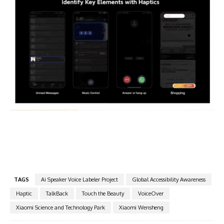
TAGS
Ai Speaker Voice Labeler Project
Global Accessibility Awareness
Haptic
TalkBack
Touch the Beauty
VoiceOver
Xiaomi Science and Technology Park
Xiaomi Wensheng