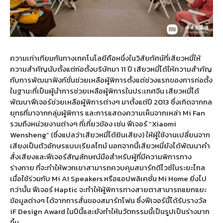
ความเท่าเทียมกันทางเทคโนโลยีคือหนึ่งในวิสัยทัศน์ที่เสียวหมี่ให้
ความสำคัญนับตั้งแต่ก่อตั้งบริษัทมา 11 ปี เสียวหมี่ได้ให้ความสำคัญ
กับการพัฒนาฟังก์ชั่นช่วยเหลือผู้พิการตั้งแต่ช่วงแรกของการก่อตั้ง
ในฐานะที่เป็นผู้นำการช่วยเหลือผู้พิการในประเทศจีน เสียวหมี่ได้
พัฒนาฟีเจอร์ช่วยเหลือผู้พิการต่างๆ มาตั้งแต่ปี 2013 ซึ่งเกิดจากกล
ยุทธที่มาจากกลุ่มผู้พิการ และการแสดงความเห็นจากเหล่า Mi Fan
รวมถึงหน่วยงานต่างๆ ที่เกี่ยวข้อง เช่น ฟีเจอร์ “Xiaomi
Wensheng” (ซึ่งแปลว่าเสียวหมี่ได้ยินเสียง) ให้ผู้ใช้งานเปลี่ยนจาก
เสียงเป็นตัวอักษรแบบเรียลไทม์ นอกจากนี้เสียวหมี่ยังได้พัฒนาคำ
สั่งเสียงและฟีเจอร์สัญลักษณ์มือสำหรับผู้ที่มีความพิการทาง
ร่างกาย ที่จะทำให้พวกเขาสามารถควบคุมสมาร์ทดีไวซ์ในระยะไกล
เมื่อใช้ร่วมกับ Mi AI Speakers หรือแอปพลิเคชั่น Mi Home ยิ่งไป
กว่านั้น ฟีเจอร์ Haptic จะทำให้ผู้พิการทางสายตาสามารถแยกแยะ
ข้อมูลต่างๆ ได้จากการสั่นของสมาร์ทโฟน ซึ่งฟีเจอร์นี้ได้รับรางวัล
iF Design Award ในปีนี้และยังทำให้นวัตกรรมนี้เป็นรูปเป็นร่างมาก
ขึ้น