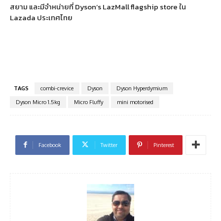
สยาม และมีจำหน่ายที่ Dyson’s LazMall flagship store ใน
Lazada ประเทศไทย
TAGS
combi-crevice
Dyson
Dyson Hyperdymium
Dyson Micro 1.5kg
Micro Fluffy
mini motorised
Facebook
Twitter
Pinterest