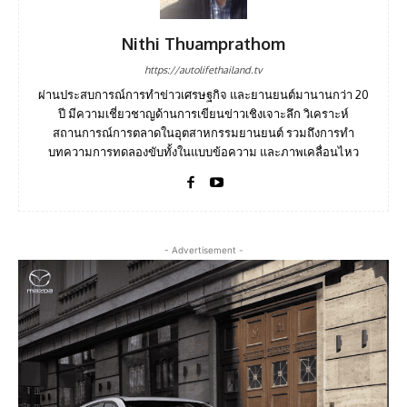
Nithi Thuamprathom
https://autolifethailand.tv
ผ่านประสบการณ์การทำข่าวเศรษฐกิจ และยานยนต์มานานกว่า 20
ปี มีความเชี่ยวชาญด้านการเขียนข่าวเชิงเจาะลึก วิเคราะห์
สถานการณ์การตลาดในอุตสาหกรรมยานยนต์ รวมถึงการทำ
บทความการทดลองขับทั้งในแบบข้อความ และภาพเคลื่อนไหว
- Advertisement -