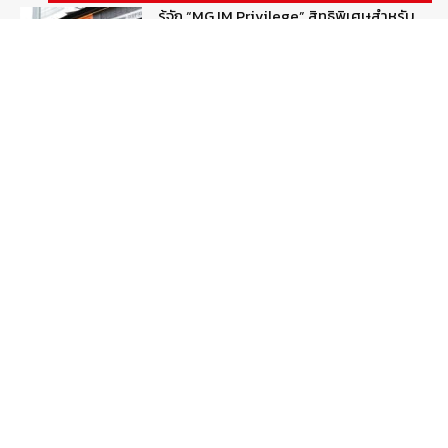
รู้จัก “MG IM Privilege” สิทธิพิเศษสำหรับ
ลูกค้าพรีเมี่ยมของแบรนด์เอ็มจี
August 5, 2026
สกู๊ปพิเศษ
สัมภาษณ์ประธานไทยฮอนด้าคนใหม่กับ
ภารกิจปั้นตลาดมอเตอร์ไซค์ไฟฟ้า
August 4, 2026
รายงานพิเศษ
Popular Categories
ข่าวรถยนต์
5377
ข่าวสาร
5247
รถใหม่
3283
ข่าวประชาสัมพันธ์
2149
Smart Life
554