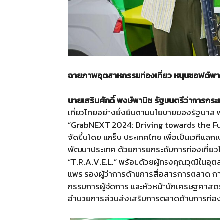
ฉายภาพอุตสาหกรรมท่องเที่ยว หนุนซอฟต์พา
นายเสริมศักดิ์ พงษ์พานิช รัฐมนตรีว่าการกร
เที่ยวไทยอย่างยั่งยืนตามนโยบายของรัฐบาล 
“GrabNEXT 2024: Driving towards the Future
จัดขึ้นโดย แกร็บ ประเทศไทย เพื่อเป็นเวทีแ
พัฒนาประเทศ ด้วยการยกระดับการท่องเที่ยวไ
“T.R.A.V.E.L.” พร้อมด้วยผู้ทรงคุณวุฒิในอุตส
แพร รองผู้ว่าการด้านการสื่อสารการตลาด การ
กรรมการผู้จัดการ และหัวหน้านักเศรษฐศาสตร์ 
อำนวยการส่วนส่งเสริมการตลาดด้านการท่องเท