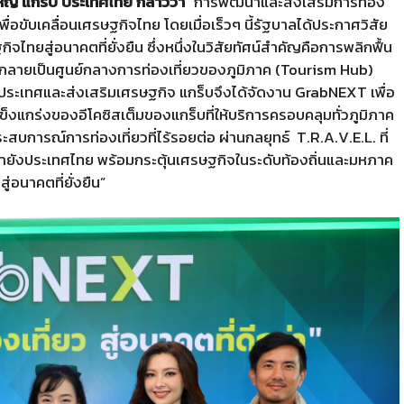
ญ่ แกร็บ ประเทศไทย กล่าวว่า
“การพัฒนาและส่งเสริมการท่อง
เพื่อขับเคลื่อนเศรษฐกิจไทย โดยเมื่อเร็วๆ นี้รัฐบาลได้ประกาศวิสัย
จไทยสู่อนาคตที่ยั่งยืน ซึ่งหนึ่งในวิสัยทัศน์สำคัญคือการพลิกฟื้น
ไทยกลายเป็นศูนย์กลางการท่องเที่ยวของภูมิภาค (Tourism Hub)
นาประเทศและส่งเสริมเศรษฐกิจ แกร็บจึงได้จัดงาน GrabNEXT เพื่อ
งแกร่งของอีโคซิสเต็มของแกร็บที่ให้บริการครอบคลุมทั่วภูมิภาค
ะสบการณ์การท่องเที่ยวที่ไร้รอยต่อ ผ่านกลยุทธ์
T.R.A.V.E.L. ที่
างมายังประเทศไทย พร้อมกระตุ้นเศรษฐกิจในระดับท้องถิ่นและมหภาค
่อนาคตที่ยั่งยืน”