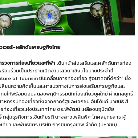
วเวอร์-ผลักดันเศรษฐกิจไทย
ะทรวงการท่องเที่ยวและกีฬา
เดินหน้าส่งเสริมและผลักดันการท่อง
พร้อมร่วมเป็นประธานเปิดงานเสวนาเชิงนโยบายประจำปี
 of Tourism ขับเคลื่อนการท่องเที่ยว สู่อนาคตที่ดีกว่า” ซึ่ง
ลกเปลี่ยนความคิดเห็นและหาแนวทางในการส่งเสริมเศรษฐกิจและ
ทยให้พร้อมตอบสนองพฤติกรรมนักท่องเที่ยวยุคใหม่ ผ่านกลยุทธ์
าหกรรมท่องเที่ยวทั้งจากภาครัฐและเอกชน อันได้แก่ นายนิธิ สี
ท่องเที่ยวแห่งประเทศไทย ดร.พิพัฒน์ เหลืองนฤมิตชัย
กลุ่มธุรกิจการเงินเกียรติ นางสาวเพลินพิศ โกศลยุทธสาร ผู้
ี่ยวและพันธมิตร บริษัท การบินกรุงเทพ จำกัด (มหาชน)