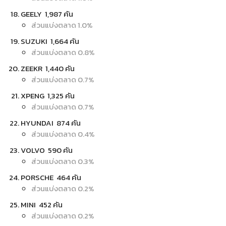
GEELY 1,987 คัน
ส่วนแบ่งตลาด 1.0%
SUZUKI 1,664 คัน
ส่วนแบ่งตลาด 0.8%
ZEEKR 1,440 คัน
ส่วนแบ่งตลาด 0.7%
XPENG 1,325 คัน
ส่วนแบ่งตลาด 0.7%
HYUNDAI 874 คัน
ส่วนแบ่งตลาด 0.4%
VOLVO 590 คัน
ส่วนแบ่งตลาด 0.3%
PORSCHE 464 คัน
ส่วนแบ่งตลาด 0.2%
MINI 452 คัน
ส่วนแบ่งตลาด 0.2%