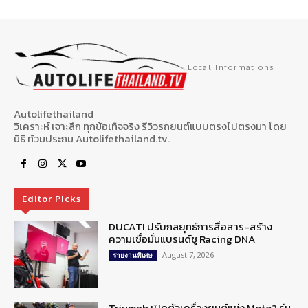
Local Informations
Autolifethailand
วิเคราะห์ เจาะลึก ทุกข้อเท็จจริง รีวิวรถยนต์แบบตรงไปตรงมา โดย
นิธิ ท้วมประถม Autolifethailand.tv.
Editor Picks
DUCATI ปรับกลยุทธ์การสื่อสาร-สร้าง
ความเชื่อมั่นแบรนด์ชู Racing DNA
August 7, 2026
รายงานพิเศษ
Triumph เปิดตัวเครื่องยนต์แข่ง Moto2 รุ่น