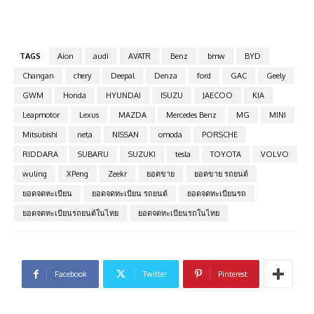
TAGS
Aion
audi
AVATR
Benz
bmw
BYD
Changan
chery
Deepal
Denza
ford
GAC
Geely
GWM
Honda
HYUNDAI
ISUZU
JAECOO
KIA
Leapmotor
Lexus
MAZDA
Mercedes Benz
MG
MINI
Mitsubishi
neta
NISSAN
omoda
PORSCHE
RIDDARA
SUBARU
SUZUKI
tesla
TOYOTA
VOLVO
wuling
XPeng
Zeekr
ยอดขาย
ยอดขาย รถยนต์
ยอดจดทะเบียน
ยอดจดทะเบียน รถยนต์
ยอดจดทะเบียนรถ
ยอดจดทะเบียนรถยนต์ในไทย
ยอดจดทะเบียนรถในไทย
Facebook
Twitter
Pinterest