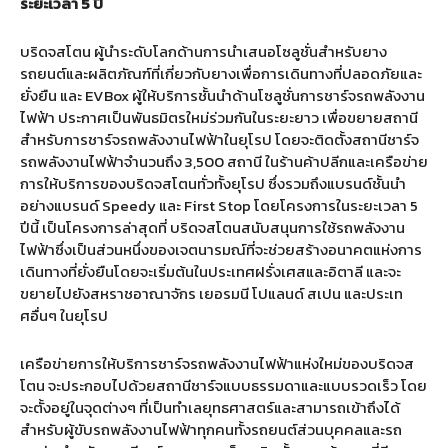
ระยะเวลา 5 ปี
บริดจสโตน ผู้นำระดับโลกด้านการนำเสนอโซลูชั่นสำหรับยาง
รถยนต์และผลิตภัณฑ์ที่เกี่ยวกับยางเพื่อการเดินทางที่ปลอดภัยและ
ยั่งยืน และ EVBox ผู้ให้บริการชั้นนำด้านโซลูชั่นการชาร์จรถพลังงาน
ไฟฟ้า ประกาศเป็นพันธมิตรใหม่ร่วมกันในระยะยาว เพื่อขยายสถานี
สำหรับการชาร์จรถพลังงานไฟฟ้าในยุโรป โดยจะติดตั้งสถานีชาร์จ
รถพลังงานไฟฟ้าจำนวนถึง 3,500 สถานี ในร้านค้าปลีกและเครือข่าย
การให้บริการของบริดจสโตนทั่วทั้งยุโรป ซึ่งรวมถึงแบรนด์ชั้นนำ
อย่างแบรนด์ Speedy และ First Stop โดยโครงการในระยะเวลา 5
ปีนี้ เป็นโครงการล่าสุดที่ บริดจสโตนสนับสนุนการใช้รถพลังงาน
ไฟฟ้าซึ่งเป็นส่วนหนึ่งของเจตนารมณ์ที่จะช่วยสร้างอนาคตแห่งการ
เดินทางที่ยั่งยืนโดยจะเริ่มต้นในประเทศฝรั่งเศสและอิตาลี และจะ
ขยายไปยังสหราชอาณาจักร เยอรมนี โปแลนด์ สเปน และประเท
ศอื่นๆ ในยุโรป
เครือข่ายการให้บริการชาร์จรถพลังงานไฟฟ้าแห่งใหม่ของบริดจส
โตน จะประกอบไปด้วยสถานีชาร์จแบบธรรมดาและแบบรวดเร็ว โดย
จะตั้งอยู่ในจุดต่างๆ ที่เป็นทำเลยุทธศาสตร์และสามารถเข้าถึงได้
สำหรับผู้ขับรถพลังงานไฟฟ้าทุกคนทั้งรถยนต์ส่วนบุคคลและรถ