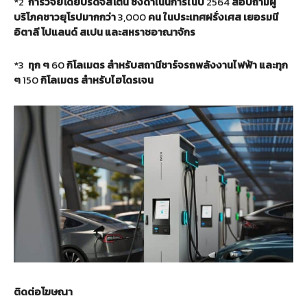
*2
การวิจัยโดยบริดจสโตน ซึ่งดำเนินการในปี
2564
สอบถามผู้
บริโภคชาวยุโรปมากกว่า
3,000
คน ในประเทศฝรั่งเศส เยอรมนี
อิตาลี โปแลนด์ สเปน และสหราชอาณาจักร
*3
ทุก ๆ
60
กิโลเมตร สำหรับสถานีชาร์จรถพลังงานไฟฟ้า และทุก
ๆ
150
กิโลเมตร สำหรับไฮโดรเจน
ติดต่อโฆษณา