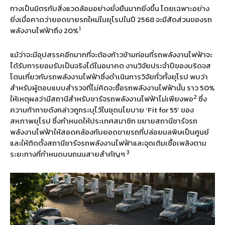
ทางเป็นมิตรกับสิ่งแวดล้อมอย่างยั่งยืนมากยิ่งขึ้น โดยเฉพาะอย่าง
ยิ่งเมื่อคาดว่ายอดขายรถใหม่ในยุโรปในปี 2568 จะมีสัดส่วนของรถ
1
พลังงานไฟฟ้าถึง 20%
แม้ว่าจะมีอุปสรรคอีกมากที่จะต้องก้าวข้ามก่อนที่รถพลังงานไฟฟ้าจะ
ได้รับการยอมรับเป็นจริงได้ในอนาคต งานวิจัยประจำปีของบริดจส
โตนเกี่ยวกับรถพลังงานไฟฟ้าซึ่งดำเนินการวิจัยทั่วทั้งยุโรป พบว่า
สำหรับผู้ตอบแบบสำรวจที่ไม่คิดจะซื้อรถพลังงานไฟฟ้านั้น ราว 50%
2
ให้เหตุผลว่ามีสถานีสำหรับชาร์จรถพลังงานไฟฟ้าไม่เพียงพอ
ซึ่ง
ความท้าทายดังกล่าวถูกระบุไว้ในชุดนโยบาย ‘Fit for 55’ ของ
สหภาพยุโรป ซึ่งกำหนดให้ประเทศสมาชิก ขยายสถานีชาร์จรถ
พลังงานไฟฟ้าให้สอดคล้องกับยอดขายรถที่ปล่อยมลพิษเป็นศูนย์
และให้ติดตั้งสถานีชาร์จรถพลังงานไฟฟ้าและจุดเติมเชื้อเพลิงตาม
3
ระยะทางที่กำหนดบนถนนสายสำคัญๆ