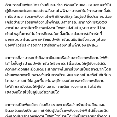
ด้วยการเป็นพันธมิตรร่วมกันระหว่างบริดจสโตนและ EVBox จะทำให้
ผู้ขับรถยนต์และรถขนส่งพลังงานไฟฟ้าสามารถใช้บริการจากหนึ่งใน
เครือข่ายชาร์จรถพลังงานไฟฟ้าที่ใหญ่ที่สุดในยุโรป ซึ่งประกอบด้วย
เครือข่ายชาร์จรถพลังงานไฟฟ้าแบบสาธารณะมากกว่า 130,000
สถานี และสถานีชาร์จรถพลังงานไฟฟ้าแห่งใหม่ 3,500 สถานี โดย
ผ่านโซลูชั่นการให้บริการที่ครบในหนึ่งเดียว ด้วยการใช้การ์ดที่
ออกแบบมาโดยเฉพาะหรือแอปพลิเคชันบนมือถือซึ่งควบคุมโดย
ซอฟต์แวร์บริหารจัดการชาร์จรถพลังงานไฟฟ้าของ EVBox
จากการที่สามารถเข้าถึงสถานีและเครือข่ายชาร์จรถพลังงานไฟฟ้า
ได้ทั่วทั้งยุโรป แอปพลิเคชัน (หรือการ์ด) นี้จะช่วยให้ผู้ใช้งานได้รับ
ความสะดวกและยังเกิดประสิทธิภาพในการใช้งานเป็นอย่างมาก โดย
ผ่านแพลตฟอร์มกลางสำหรับการชำระเงินและออกใบเสร็จในที่เดียว
โดยสามารถให้ข้อมูลเกี่ยวกับพฤติกรรมในการชาร์จรถพลังงาน
ไฟฟ้า และยังช่วยให้ผู้ใช้งานสามารถเดินทางจากมาดริดไปยัง
เฮลซิงกิโดยใช้โซลูชั่นเดียวกันนี้ได้
จากการเป็นพันธมิตรร่วมกับ EVBox เครือข่ายร้านค้าปลีกของบ
ริดจสโตนยังเปิดโอกาสให้กับผู้ขับขี่รถพลังงานไฟฟ้าได้ซื้อและติด
ตั้งสถานีชาร์จรถพลังงานไฟฟ้าไว้ที่บ้านได้ ซึ่งเป็นการตอกย้ำความ