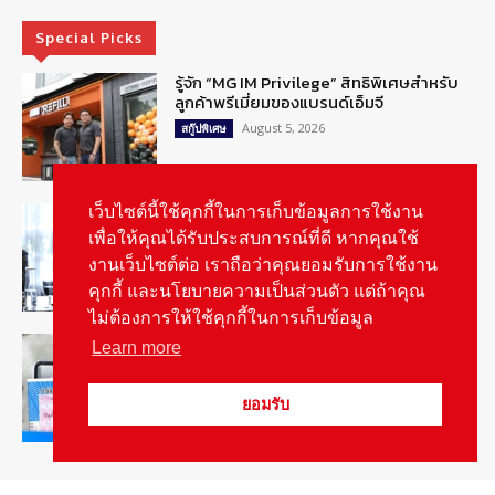
Special Picks
รู้จัก “MG IM Privilege” สิทธิพิเศษสำหรับ
ลูกค้าพรีเมี่ยมของแบรนด์เอ็มจี
August 5, 2026
สกู๊ปพิเศษ
สัมภาษณ์ประธานไทยฮอนด้าคนใหม่กับ
เว็บไซต์นี้ใช้คุกกี้ในการเก็บข้อมูลการใช้งาน
ภารกิจปั้นตลาดมอเตอร์ไซค์ไฟฟ้า
เพื่อให้คุณได้รับประสบการณ์ที่ดี หากคุณใช้
August 4, 2026
รายงานพิเศษ
งานเว็บไซต์ต่อ เราถือว่าคุณยอมรับการใช้งาน
คุกกี้ และนโยบายความเป็นส่วนตัว แต่ถ้าคุณ
ไม่ต้องการให้ใช้คุกกี้ในการเก็บข้อมูล
ดีเดย์! เชื่อมโยงฐานข้อมูล “ใบสั่งจราจร”
Learn more
ใครไม่จ่ายชะลอส่งมอบป้ายภาษี
August 1, 2026
สกู๊ปพิเศษ
ยอมรับ