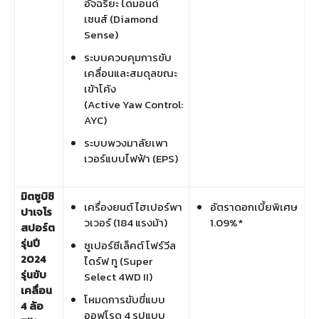
อัจฉริยะ ไดมอนด์
เซนส์ (Diamond
Sense)
ระบบควบคุมการขับ
เคลื่อนและสมดุลขณะ
เข้าโค้ง
(Active Yaw Control:
AYC)
ระบบพวงมาลัยเพา
เวอร์แบบไฟฟ้า (EPS)
มิตซูบิชิ
เครื่องยนต์ ไฮเปอร์พา
อัตราดอกเบี้ยพิเศษ
ปาเจโร
วเวอร์ (184 แรงม้า)
1.09%*
สปอร์ต
รุ่นปี
ซูเปอร์ซีเล็คต์ โฟร์วีล
2024
ไดร์ฟ ทู (Super
รุ่นขับ
Select 4WD II)
เคลื่อน
โหมดการขับขี่แบบ
4
ล้อ
ออฟโรด 4 รูปแบบ