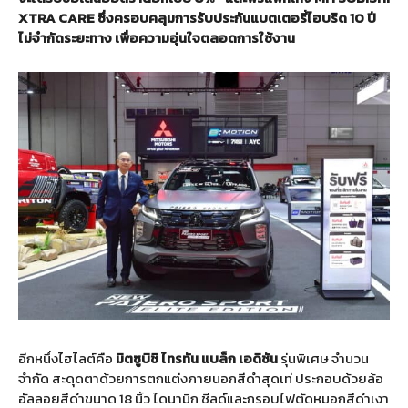
XTRA CARE
ซึ่งครอบคลุมการรับประกันแบตเตอรี่ไฮบริด
10
ปี
ไม่จำกัดระยะทาง
เพื่อความอุ่นใจตลอดการใช้งาน
อีกหนึ่งไฮไลต์คือ
มิตซูบิชิ
ไทรทัน
แบล็ก
เอดิชัน
รุ่นพิเศษ จำนวน
จำกัด สะดุดตาด้วยการตกแต่งภายนอกสีดำสุดเท่ ประกอบด้วยล้อ
อัลลอยสีดำขนาด 18 นิ้ว ไดนามิก ชีลด์และกรอบไฟตัดหมอกสีดำเงา