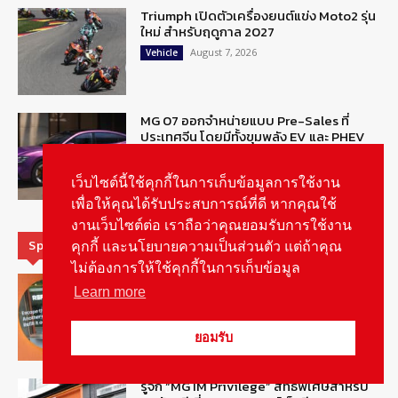
Triumph เปิดตัวเครื่องยนต์แข่ง Moto2 รุ่น
ใหม่ สำหรับฤดูกาล 2027
August 7, 2026
Vehicle
MG 07 ออกจำหน่ายแบบ Pre-Sales ที่
ประเทศจีน โดยมีทั้งขุมพลัง EV และ PHEV
August 6, 2026
ข่าวรถยนต์
เว็บไซต์นี้ใช้คุกกี้ในการเก็บข้อมูลการใช้งาน
เพื่อให้คุณได้รับประสบการณ์ที่ดี หากคุณใช้
งานเว็บไซต์ต่อ เราถือว่าคุณยอมรับการใช้งาน
Special Picks
คุกกี้ และนโยบายความเป็นส่วนตัว แต่ถ้าคุณ
ไม่ต้องการให้ใช้คุกกี้ในการเก็บข้อมูล
MG ลั่นกลองรบ! เตรียมลุยชิงส่วนแบ่งตลาด
Learn more
รถยนต์กลุ่มไฮบริดเพิ่มขึ้น
August 5, 2026
รายงานพิเศษ
ยอมรับ
รู้จัก “MG IM Privilege” สิทธิพิเศษสำหรับ