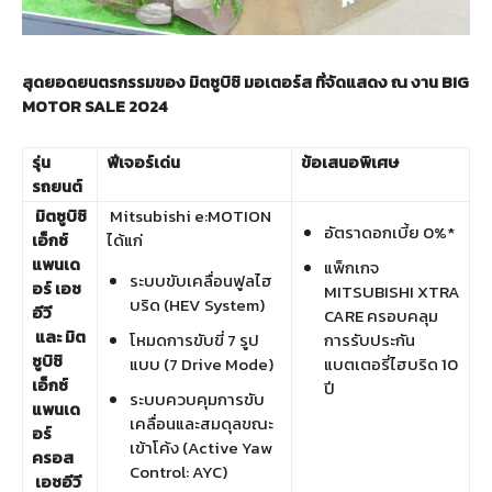
สุดยอดยนตรกรรมของ
มิตซูบิชิ
มอเตอร์ส
ที่จัดแสดง
ณ
งาน
BIG
MOTOR SALE 2024
รุ่น
ฟีเจอร์เด่น
ข้อเสนอพิเศษ
รถยนต์
มิตซูบิชิ
Mitsubishi e:MOTION
อัตราดอกเบี้ย 0%*
เอ็กซ์
ได้แก่
แพนเด
แพ็กเกจ
ระบบขับเคลื่อนฟูลไฮ
อร์
เอช
MITSUBISHI XTRA
บริด (HEV System)
อีวี
CARE ครอบคลุม
และ
มิต
โหมดการขับขี่ 7 รูป
การรับประกัน
ซูบิชิ
แบบ (7 Drive Mode)
แบตเตอรี่ไฮบริด 10
เอ็กซ์
ปี
ระบบควบคุมการขับ
แพนเด
เคลื่อนและสมดุลขณะ
อร์
เข้าโค้ง (Active Yaw
ครอส
Control: AYC)
เอชอีวี