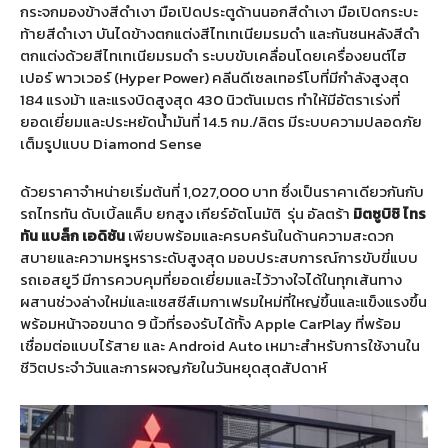
กระจกมองข้างสีดำเงา มือเปิดประตูด้านนอกสีดำเงา มือเปิดกระบะ
ท้ายสีดำเงา บันไดข้างตกแต่งสีไทเทเนียมรมดำ และกันชนหลังสีดำ
ตกแต่งด้วยสีไทเทเนียมรมดำ ระบบขับเคลื่อนโดยเครื่องยนต์ไฮ
เปอร์ พาวเวอร์ (Hyper Power) คลีนดีเซลเทอร์โบที่มีกำลังสูงสุด
184 แรงม้า และแรงบิดสูงสุด 430 นิวตันเมตร ทำให้มีอัตราเร่งที่
ยอดเยี่ยมและประหยัดน้ำมันที่ 14.5 กม./ลิตร มีระบบความปลอดภัย
เต็มรูปแบบ Diamond Sense
ด้วยราคาจำหน่ายเริ่มต้นที่ 1,027,000 บาท ซึ่งเป็นราคาเดียวกันกับ
รถไทรทัน ดับเบิ้ลแค็บ ยกสูง เกียร์อัตโนมัติ
รุ่น อัลตร้า
มิตซูบิชิ
ไทร
ทัน
แบล็ก
เอดิชัน
เพียบพร้อมและครบครันในด้านความสะดวก
สบายและความหรูหราระดับสูงสุด มอบประสบการณ์การขับขี่แบบ
รถเอสยูวี มีการควบคุมที่ยอดเยี่ยมและไว้วางใจได้ในทุกเส้นทาง
ผสานช่วงล่างใหม่และแชสซีส์เมกาเฟรมใหม่ที่ใหญ่ขึ้นและแข็งแรงขึ้น
พร้อมหน้าจอขนาด 9 นิ้วที่รองรับได้ทั้ง Apple CarPlay ที่พร้อม
เชื่อมต่อแบบไร้สาย และ Android Auto เหมาะสำหรับการใช้งานใน
ชีวิตประจำวันและการผจญภัยในวันหยุดสุดสัปดาห์