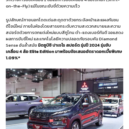
on-the-Fly) แม้ในขณะขับขี่ด้วยความเร็ว
รูปลักษณ์ภายนอกโดดเด่นสะดุดตาด้วยกระจังหน้าและแผงกันชน
ดีไซน์ใหม่ ภายในห้องโดยสารยกระดับความสะดวกสบายและความ
สปอร์ตด้วยการตกแต่งใหม่แบบสีทูโทน ดำ-แดงเบอร์กันดี จอแสดง
ผลการขับขี่ใหม่ และเทคโนโลยีความปลอดภัยรอบคัน Diamond
Sense อันล้ำสมัย
มิตซูบิชิ
ปาเจโร
สปอร์ต
รุ่นปี
2024
รุ่นขับ
เคลื่อน
4
ล้อ
Elite Edition
มาพร้อมข้อเสนออัตราดอกเบี้ยพิเศษ
1.09%*