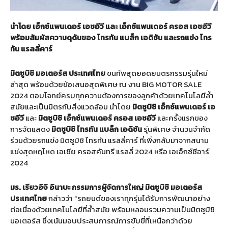
นำโดย
เอ็กซ์แพนเดอร์
เอชอีวี
และ
เอ็กซ์แพนเดอร์
ครอส
เอชอีวี
พร้อมสัมผัสความดุดันของ
ไทรทัน
แบล็ก
เอดิชัน
และรถแข่ง
ไทร
ทัน
แรลลี่คาร์
มิตซูบิชิ
มอเตอร์ส
ประเทศไทย
ขนทัพสุดยอดยนตรกรรมรุ่นใหม่
ล่าสุด พร้อมด้วยข้อเสนอสุดพิเศษ ณ งาน BIG MOTOR SALE
2024 ตอบโจทย์ครบทุกความต้องการของลูกค้าด้วยเทคโนโลยีล้ำ
สมัยและเป็นมิตรกับสิ่งแวดล้อม นำโดย
มิตซูบิชิ
เอ็กซ์แพนเดอร์
เอ
ชอีวี
และ
มิตซูบิชิ
เอ็กซ์แพนเดอร์
ครอส
เอชอีวี
และครั้งแรกของ
การจัดแสดง
มิตซูบิชิ
ไทรทัน
แบล็ก
เอดิชัน
รุ่นพิเศษ จำนวนจำกัด
ร่วมด้วยรถแข่ง
มิตซูบิชิ ไทรทัน แรลลี่คาร์ ที่เพิ่งกลับมาจากสนาม
แข่งสุดหฤโหด เอเชีย ครอสคันทรี แรลลี่ 2024 หรือ เอเอ็กซ์ซีอาร์
2024
มร
.
เรียวอิจิ
อินาบะ
กรรมการผู้จัดการใหญ่
มิตซูบิชิ
มอเตอร์ส
ประเทศไทย
กล่าวว่า “รถยนต์ของเราทุกรุ่นได้รับการพัฒนาอย่าง
ต่อเนื่องด้วยเทคโนโลยีที่ล้ำสมัย พร้อมหลอมรวมความเป็นมิตซูบิชิ
มอเตอร์ส ซึ่งเน้นมอบประสบการณ์การขับขี่ที่เหนือกว่าด้วย