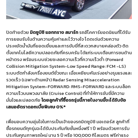
ปิดท้ายด้วย
มิตซูบิชิ
แอททราจ
สมาร์ท
รถอีโคคาร์ยอดนิยมที่ได้รับ
การยอมรับในด้านความคุ้มค่าและไว้วางใจ โดดเด่นด้วยความ
ประหยัดน้ำมันที่ยอดเยี่ยมและการขับขี่ที่สะดวกสบายคล่องตัว ติด
ตั้งเทคโนโลยีความปลอดภัยที่ครบครัน ได้แก่ระบบเตือนการชนด้าน
หน้าตรง พร้อมระบบช่วยชะลอความเร็วที่ความเร็วต่ำ (Forward
Collision Mitigation System-Low Speed Range: FCM -LS)
ระบบตัดกำลังเครื่องยนต์ชั่วขณะ เมื่อเหยียบคันเร่งอย่างรุนแรงและ
รวดเร็ว (เฉพาะด้านหน้า) Radar Sensing Misacceleration
Mitigation System-FORWARD: RMS-FORWARD และระบบล็อก
ความเร็วบนพวงมาลัย (Cruise Control) ที่ทำให้การขับขี่มีความ
มั่นใจและปลอดภัย
โดยลูกค้าที่ซื้อรถรุ่นนี้ภายในงานนี้จะได้รับข้อ
เสนออัตราดอกเบี้ยพิเศษ
0%*
เพื่อมอบความอุ่นใจในการเป็นเจ้าของรถมิตซูบิชิ มอเตอร์ส ลูกค้าที่
ซื้อรถยนต์ทุกรุ่นจะได้รับประกันภัยชั้นหนึ่งฟรี 1 ปี พร้อมด้วยการรับ
ประกันคุณภาพรถใหม่ นาน 5 ปี หรือ 100,000 กิโลเมตร ฟรีค่าแรง