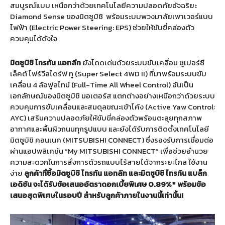
สมบูรณ์แบบ เหนือกว่าด้วยเทคโนโลยีความปลอดภัยอัจฉริยะ
Diamond Sense ของมิตซูบิชิ
พร้อมระบบพวงมาลัยเพาเวอร์แบบ
ไฟฟ้า (Electric Power Steering: EPS) ช่วยให้ขับขี่คล่องตัว
ควบคุมได้ดังใจ
มิตซูบิชิ
ไทรทัน
แอทลีท
ยังโดดเด่นด้วยระบบขับเคลื่อน ซูเปอร์ซี
เล็คต์ โฟร์วีลไดร์ฟ ทู (Super Select 4WD II) ที่มาพร้อมระบบขับ
เคลื่อน 4 ล้อฟูลไทม์ (Full-Time All Wheel Control) อันเป็น
เอกลักษณ์ของมิตซูบิชิ มอเตอร์ส แตกต่างอย่างเหนือกว่าด้วยระบบ
ควบคุมการขับเคลื่อนและสมดุลขณะเข้าโค้ง (Active Yaw Control:
AYC) เสริมความปลอดภัยให้ขับขี่คล่องตัวพร้อมตะลุยทุกสภาพ
อากาศและพื้นผิวถนนทุกรูปแบบ และยังได้รับการติดตั้งเทคโนโลยี
มิตซูบิชิ คอนเนค (MITSUBISHI CONNECT) ซึ่งรองรับการเชื่อมต่อ
ผ่านแอปพลิเคชัน “My MITSUBISHI CONNECT” เพื่อช่วยอำนวย
ความสะดวกในการสั่งการตัวรถแบบไร้สายได้จากระยะไกล ใช้งาน
ง่าย
ลูกค้าที่ซื้อ
มิตซูบิชิ
ไทรทัน
แอทลีท
และมิตซูบิชิ
ไทรทัน
แบล็ก
เอดิชัน
จะได้รับข้อเสนออัตราดอกเบี้ยพิเศษ
0.89%*
พร้อมข้อ
เสนอสุดพิเศษในรอบปี
สำหรับลูกค้าภายในงานนี้เท่านั้น
!