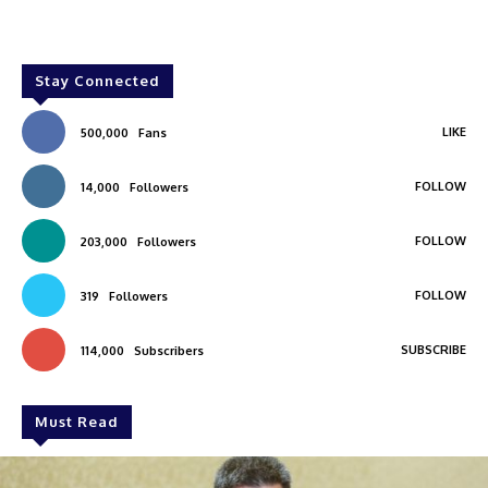
Stay Connected
LIKE
500,000
Fans
FOLLOW
14,000
Followers
FOLLOW
203,000
Followers
FOLLOW
319
Followers
SUBSCRIBE
114,000
Subscribers
Must Read