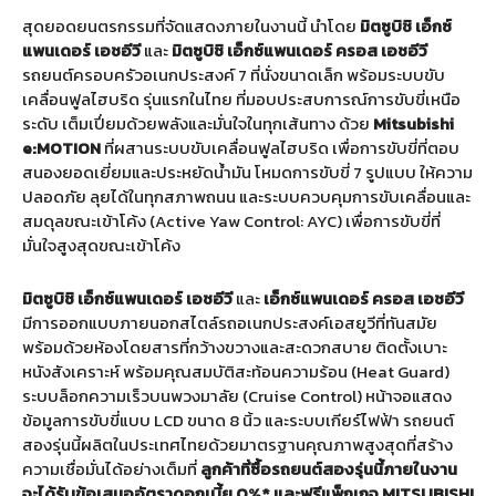
สุดยอดยนตรกรรมที่จัดแสดงภายในงานนี้ นำโดย
มิตซูบิชิ
เอ็กซ์
แพนเดอร์
เอชอีวี
และ
มิตซูบิชิ
เอ็กซ์แพนเดอร์
ครอส
เอชอีวี
รถยนต์ครอบครัวอเนกประสงค์ 7 ที่นั่งขนาดเล็ก พร้อมระบบขับ
เคลื่อนฟูลไฮบริด รุ่นแรกในไทย ที่มอบประสบการณ์การขับขี่เหนือ
ระดับ เต็มเปี่ยมด้วยพลังและมั่นใจในทุกเส้นทาง ด้วย
Mitsubishi
e:MOTION
ที่ผสานระบบขับเคลื่อนฟูลไฮบริด เพื่อการขับขี่ที่ตอบ
สนองยอดเยี่ยมและประหยัดน้ำมัน โหมดการขับขี่ 7 รูปแบบ ให้ความ
ปลอดภัย ลุยได้ในทุกสภาพถนน และระบบควบคุมการขับเคลื่อนและ
สมดุลขณะเข้าโค้ง (Active Yaw Control: AYC) เพื่อการขับขี่ที่
มั่นใจสูงสุดขณะเข้าโค้ง
มิตซูบิชิ
เอ็กซ์แพนเดอร์
เอชอีวี
และ
เอ็กซ์แพนเดอร์
ครอส
เอชอีวี
มีการออกแบบภายนอกสไตล์รถอเนกประสงค์เอสยูวีที่ทันสมัย
พร้อมด้วยห้องโดยสารที่กว้างขวางและสะดวกสบาย ติดตั้งเบาะ
หนังสังเคราะห์ พร้อมคุณสมบัติสะท้อนความร้อน (Heat Guard)
ระบบล็อกความเร็วบนพวงมาลัย (Cruise Control) หน้าจอแสดง
ข้อมูลการขับขี่แบบ LCD ขนาด 8 นิ้ว และระบบเกียร์ไฟฟ้า รถยนต์
สองรุ่นนี้ผลิตในประเทศไทยด้วยมาตรฐานคุณภาพสูงสุดที่สร้าง
ความเชื่อมั่นได้อย่างเต็มที่
ลูกค้าที่ซื้อรถยนต์สองรุ่นนี้ภายในงาน
จะได้รับข้อเสนออัตราดอกเบี้ย
0%*
และฟรีแพ็กเกจ
MITSUBISHI