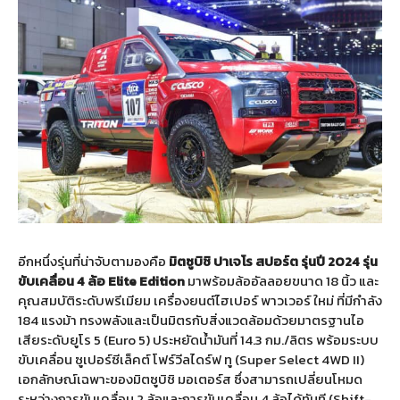
อีกหนึ่งรุ่นที่น่าจับตามองคือ
มิตซูบิชิ
ปาเจโร
สปอร์ต
รุ่นปี
2024
รุ่น
ขับเคลื่อน
4
ล้อ
Elite Edition
มาพร้อมล้ออัลลอยขนาด 18 นิ้ว และ
คุณสมบัติระดับพรีเมียม เครื่องยนต์ไฮเปอร์ พาวเวอร์ ใหม่ ที่มีกำลัง
184 แรงม้า ทรงพลังและเป็นมิตรกับสิ่งแวดล้อมด้วยมาตรฐานไอ
เสียระดับยูโร 5 (Euro 5) ประหยัดน้ำมันที่ 14.3 กม./ลิตร พร้อมระบบ
ขับเคลื่อน ซูเปอร์ซีเล็คต์ โฟร์วีลไดร์ฟ ทู (Super Select 4WD II)
เอกลักษณ์เฉพาะของมิตซูบิชิ มอเตอร์ส ซึ่งสามารถเปลี่ยนโหมด
ระหว่างการขับเคลื่อน 2 ล้อและการขับเคลื่อน 4 ล้อได้ทันที (Shift-