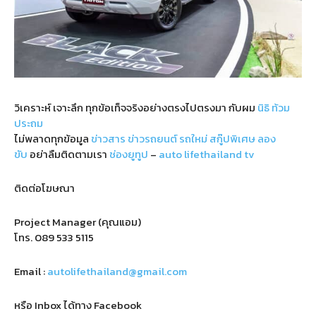
วิเคราะห์ เจาะลึก ทุกข้อเท็จจริงอย่างตรงไปตรงมา กับผม
นิธิ ท้วม
ประถม
ไม่พลาดทุกข้อมูล
ข่าวสาร
ข่าวรถยนต์
รถใหม่
สกู๊ปพิเศษ
ลอง
ขับ
อย่าลืมติดตามเรา
ช่องยูทูป
–
auto lifethailand tv
ติดต่อโฆษณา
Project Manager (คุณแอม)
โทร.
089 533 5115
Email :
autolifethailand@gmail.com
หรือ Inbox ได้ทาง Facebook