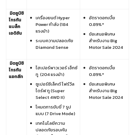
มิตซูบิชิ
เครื่องยนต์ Hyper
อัตราดอกเบี้ย
ไทรทัน
Power กำลัง (184
0.89%*
แบล็ก
แรงม้า)
เอดิชัน
ข้อเสนอพิเศษ
ระบบความปลอดภัย
สำหรับงาน Big
Diamond Sense
Motor Sale 2024
มิตซูบิชิ
ไฮเปอร์พาวเวอร์ เอ็กซ์
อัตราดอกเบี้ย
ไทรทัน
ทู
(204 แรงม้า)
0.89%*
แอทลีท
ซูเปอร์ซีเล็คต์ โฟร์วีล
ข้อเสนอพิเศษ
ไดร์ฟ ทู (Super
สำหรับงาน Big
Select 4WD II)
Motor Sale 2024
โหมดการขับขี่ 7 รูป
แบบ (7 Drive Mode)
เทคโนโลยีความ
ปลอดภัยรอบคัน