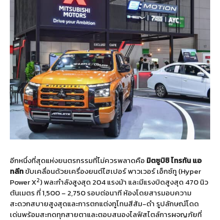
อีกหนึ่งที่สุดแห่งยนตรกรรมที่ไม่ควรพลาดคือ
มิตซูบิชิ
ไทรทัน
แอ
ทลีท
ขับเคลื่อนด้วยเครื่องยนต์ไฮเปอร์ พาวเวอร์ เอ็กซ์ทู (Hyper
2
Power X
) พละกำลังสูงสุด 204 แรงม้า และมีแรงบิดสูงสุด 470 นิว
ตันเมตร ที่ 1,500 – 2,750 รอบต่อนาที ห้องโดยสารมอบความ
สะดวกสบายสูงสุดและการตกแต่งทูโทนสีส้ม-ดำ รูปลักษณ์โดด
เด่นพร้อมสะกดทุกสายตาและตอบสนองไลฟ์สไตล์การผจญภัยที่