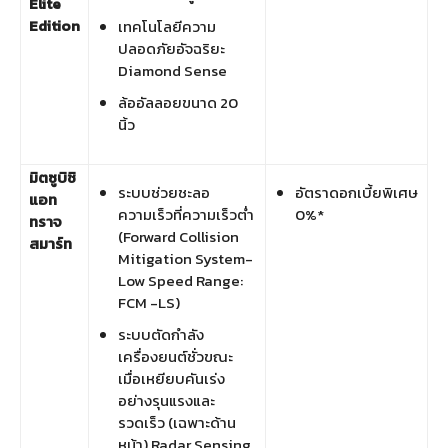
Elite
Edition
เทคโนโลยีความ
ปลอดภัยอัจฉริยะ
Diamond Sense
ล้ออัลลอยขนาด 20
นิ้ว
มิตซูบิชิ
ระบบช่วยชะลอ
อัตราดอกเบี้ยพิเศษ
แอท
ความเร็วที่ความเร็วต่ำ
0%*
ทราจ
(Forward Collision
สมาร์ท
Mitigation System-
Low Speed Range:
FCM -LS)
ระบบตัดกำลัง
เครื่องยนต์ชั่วขณะ
เมื่อเหยียบคันเร่ง
อย่างรุนแรงและ
รวดเร็ว (เฉพาะด้าน
หน้า) Radar Sensing