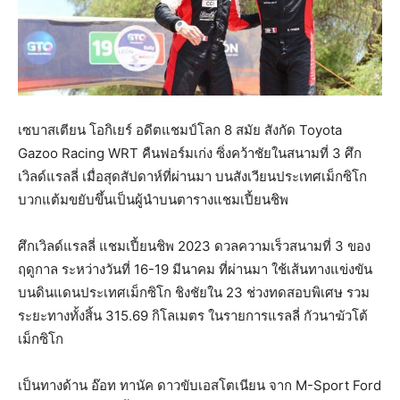
เซบาสเตียน โอกิเยร์ อดีตแชมป์โลก 8 สมัย สังกัด Toyota
Gazoo Racing WRT คืนฟอร์มเก่ง ซิ่งคว้าชัยในสนามที่ 3 ศึก
เวิลด์แรลลี่ เมื่อสุดสัปดาห์ที่ผ่านมา บนสังเวียนประเทศเม็กซิโก
บวกแต้มขยับขึ้นเป็นผู้นำบนตารางแชมเปี้ยนชิพ
ศึกเวิลด์แรลลี่ แชมเปี้ยนชิพ 2023 ดวลความเร็วสนามที่ 3 ของ
ฤดูกาล ระหว่างวันที่ 16-19 มีนาคม ที่ผ่านมา ใช้เส้นทางแข่งขัน
บนดินแดนประเทศเม็กซิโก ชิงชัยใน 23 ช่วงทดสอบพิเศษ รวม
ระยะทางทั้งสิ้น 315.69 กิโลเมตร ในรายการแรลลี่ กัวนาฆัวโต้
เม็กซิโก
เป็นทางด้าน อ๊อท ทานัค ดาวขับเอสโตเนียน จาก M-Sport Ford