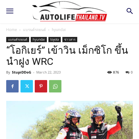
Home
แบรนด์รถยนต์
hyundai
แบรนด์รถยนต์
hyundai
toyota
ข่าวสาร
“โอกิเยร์” เข้าวิน เม็กซิโก ขึ้น
นำฝูง WRC
By
StupiDDoG
-
March 22, 2023
876
0