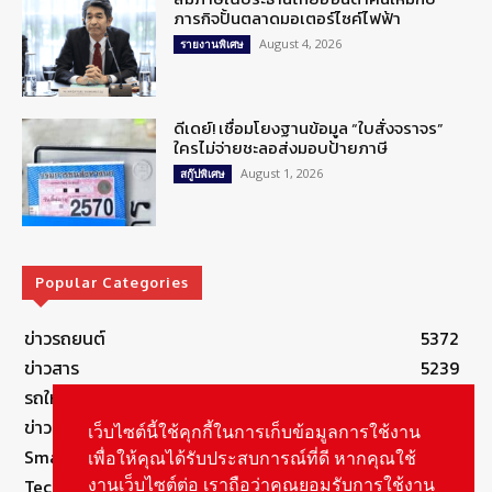
ภารกิจปั้นตลาดมอเตอร์ไซค์ไฟฟ้า
August 4, 2026
รายงานพิเศษ
ดีเดย์! เชื่อมโยงฐานข้อมูล “ใบสั่งจราจร”
ใครไม่จ่ายชะลอส่งมอบป้ายภาษี
August 1, 2026
สกู๊ปพิเศษ
Popular Categories
ข่าวรถยนต์
5372
ข่าวสาร
5239
รถใหม่
3278
ข่าวประชาสัมพันธ์
2148
เว็บไซต์นี้ใช้คุกกี้ในการเก็บข้อมูลการใช้งาน
Smart Life
554
เพื่อให้คุณได้รับประสบการณ์ที่ดี หากคุณใช้
Technology
541
งานเว็บไซต์ต่อ เราถือว่าคุณยอมรับการใช้งาน