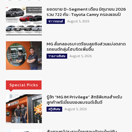
ยอดขาย D-Segment เดือน มิถุนายน 2026
รวม 722 คัน : Toyota Camry ครองแชมป์
August 5, 2026
ข่าวรถยนต์
MG ลั่นกลองรบ! เตรียมลุยชิงส่วนแบ่งตลาด
รถยนต์กลุ่มไฮบริดเพิ่มขึ้น
August 5, 2026
รายงานพิเศษ
Special Picks
รู้จัก “MG IM Privilege” สิทธิพิเศษสำหรับ
ลูกค้าพรีเมี่ยมของแบรนด์เอ็มจี
August 5, 2026
สกู๊ปพิเศษ
สัมภาษณ์ประธานไทยฮอนด้าคนใหม่กับ