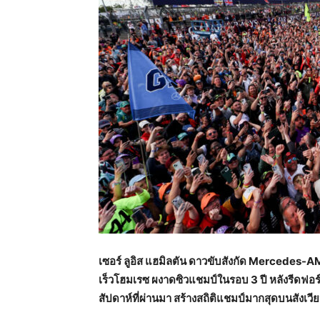
เซอร์ ลูอิส แฮมิลตัน ดาวขับสังกัด Mercedes
เร็วโฮมเรซ ผงาดซิวแชมป์ในรอบ 3 ปี หลังรีดฟอร์ม
สัปดาห์ที่ผ่านมา สร้างสถิติแชมป์มากสุดบนสังเวียน