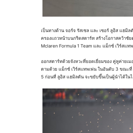
เป็นทางด้าน จอร์จ รัสเซล และ เซอร์ ลูอิส แฮมิ
ครองแถวหน้าบนกริดสตาร์ท สร้างโอกาสคว้าชัยต
Mclaren Formula 1 Team และ แม็กซ์ เวิร์สแทพเ
ออกสตาร์ทด้วยจังหวะที่ยอดเยี่ยมของ คู่หูค่ายเ
ตามด้วย แม็กซ์ เวิร์สแทพเพ่น ในอันดับ 3 ขณะที่ 
5 ก่อนที่ ลูอิส แฮมิลตัน จะขยับขึ้นเป็นผู้นำได้ใน