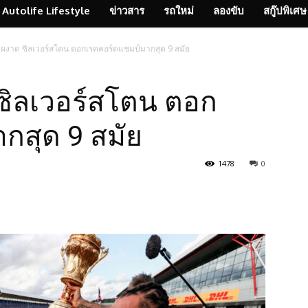
Autolife Lifestyle
ข่าวสาร
รถใหม่
ลองขับ
สกู๊ปพิเศษ
” ผงาด ซิลเวอร์สโตน ตอกเรคคอร์ดแชมป์มากสุด 9 สมัย
 ซิลเวอร์สโตน ตอก
กสุด 9 สมัย
1478
0