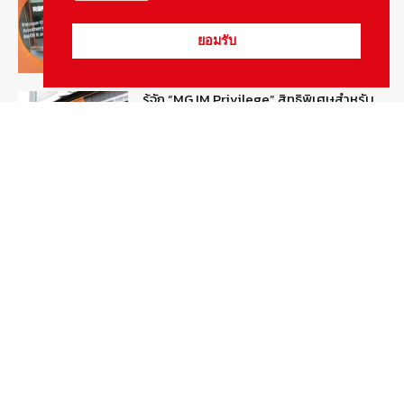
รถยนต์กลุ่มไฮบริดเพิ่มขึ้น
August 5, 2026
รายงานพิเศษ
ยอมรับ
รู้จัก “MG IM Privilege” สิทธิพิเศษสำหรับ
ลูกค้าพรีเมี่ยมของแบรนด์เอ็มจี
August 5, 2026
สกู๊ปพิเศษ
สัมภาษณ์ประธานไทยฮอนด้าคนใหม่กับ
ภารกิจปั้นตลาดมอเตอร์ไซค์ไฟฟ้า
August 4, 2026
รายงานพิเศษ
Popular Categories
ข่าวรถยนต์
5377
ข่าวสาร
5246