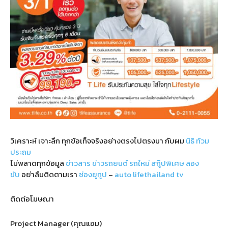
วิเคราะห์ เจาะลึก ทุกข้อเท็จจริงอย่างตรงไปตรงมา กับผม
นิธิ ท้วม
ประถม
ไม่พลาดทุกข้อมูล
ข่าวสาร
ข่าวรถยนต์
รถใหม่
สกู๊ปพิเศษ
ลอง
ขับ
อย่าลืมติดตามเรา
ช่องยูทูป
–
auto lifethailand tv
ติดต่อโฆษณา
Project Manager (คุณแอม)