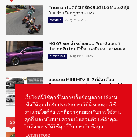
Triumph เปิดตัวเครื่องยนต์แข่ง Moto2 รุ่น
ใหม่ สำหรับฤดูกาล 2027
August 7, 2026
Vehicle
MG 07 ออกจำหน่ายแบบ Pre-Sales ที่
ประเทศจีน โดยมีทั้งขุมพลัง EV และ PHEV
August 6, 2026
ข่าวรถยนต์
ยอดขาย MINI MPV 6-7 ที่นั่ง เดือน
มิถุนายน 2026 รวม 1,020 คัน : Mitsubishi
Xpander ครองแชมป์
เว็บไซต์นี้ใช้คุกกี้ในการเก็บข้อมูลการใช้งาน
August 6, 2026
ข่าวรถยนต์
เพื่อให้คุณได้รับประสบการณ์ที่ดี หากคุณใช้
งานเว็บไซต์ต่อ เราถือว่าคุณยอมรับการใช้งาน
คุกกี้ และนโยบายความเป็นส่วนตัว แต่ถ้าคุณ
Special Picks
ไม่ต้องการให้ใช้คุกกี้ในการเก็บข้อมูล
MG ลั่นกลองรบ! เตรียมลุยชิงส่วนแบ่งตลาด
Learn more