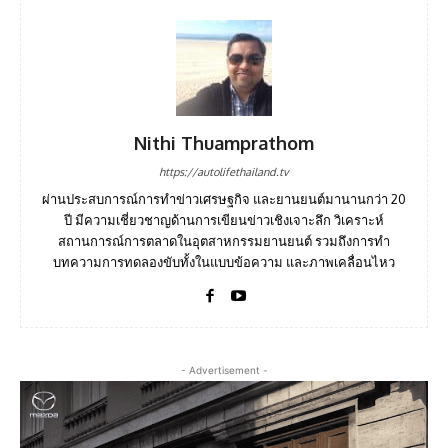
Nithi Thuamprathom
https://autolifethailand.tv
ผ่านประสบการณ์การทำข่าวเศรษฐกิจ และยานยนต์มานานกว่า 20
ปี มีความเชี่ยวชาญด้านการเขียนข่าวเชิงเจาะลึก วิเคราะห์
สถานการณ์การตลาดในอุตสาหกรรมยานยนต์ รวมถึงการทำ
บทความการทดลองขับทั้งในแบบข้อความ และภาพเคลื่อนไหว
- Advertisement -