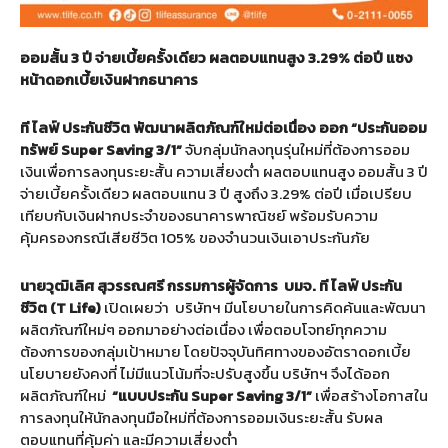
ออมสั้น
3
ปี
จ่ายเบี้ยครั้งเดียว
ผลตอบแทนสูง
3.29%
ต่อปี
แซง
หน้าดอกเบี้ยเงินฝากธนาคาร
ที
ไลฟ์
ประกันชีวิต
พัฒนาผลิตภัณฑ์ใหม่ต่อเนื่อง
ออก
“
ประกันออม
ทรัพย์
Super Saving 3/1”
จับกลุ่มนักลงทุนรุ่นใหม่ที่ต้องการออม
เงินเพื่อการลงทุนระยะสั้น ความเสี่ยงต่ำ ผลตอบแทนสูง ออมสั้น 3 ปี
จ่ายเบี้ยครั้งเดียว ผลตอบแทน 3 ปี สูงถึง 3.29% ต่อปี เมื่อเปรียบ
เทียบกับเงินฝากประจำของธนาคารพาณิชย์ พร้อมรับความ
คุ้มครองกรณีเสียชีวิต 105% ของจำนวนเงินเอาประกันภัย
นายวุฒิเลิศ
สุวรรณศรี
กรรมการผู้จัดการ
บมจ
.
ที
ไลฟ์
ประกัน
ชีวิต
(T Life)
เปิดเผยว่า
บริษัทฯ มีนโยบายในการคิดค้นและพัฒนา
ผลิตภัณฑ์ใหม่ๆ ออกมาอย่างต่อเนื่อง เพื่อตอบโจทย์ทุกความ
ต้องการของกลุ่มเป้าหมาย โดยปัจจุบันทิศทางของอัตราดอกเบี้ย
นโยบายยังคงที่ ไม่มีแนวโน้มที่จะปรับสูงขึ้น บริษัทฯ จึงได้ออก
ผลิตภัณฑ์ใหม่
“
แบบประกัน
Super Saving 3/1
”
เพื่อสร้างโอกาสใน
การลงทุนให้นักลงทุนมือใหม่ที่ต้องการออมเงินระยะสั้น รับผล
ตอบแทนที่คุ้มค่า และมีความเสี่ยงต่ำ