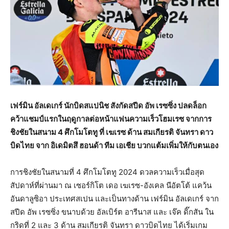
เฟร์มิน อัลเดเกร์ นักบิดสแปนิช สังกัดสปีด อัพ เรซซิ่ง ปลดล็อก
คว้าแชมป์แรกในฤดูกาลต่อหน้าแฟนความเร็วโฮมเรซ จากการ
ชิงชัยในสนาม 4 ศึกโมโตทู ที่ เฆเรซ ด้าน สมเกียรติ จันทรา ดาว
บิดไทย จาก อิเดมิตสึ ฮอนด้า ทีม เอเชีย บวกแต้มเพิ่มให้กับตนเอง
การชิงชัยในสนามที่ 4 ศึกโมโตทู 2024 ดวลความเร็วเมื่อสุด
สัปดาห์ที่ผ่านมา ณ เซอร์กิโต เดอ เฆเรซ-อังเคล นีอัตโต้ แคว้น
อันดาลูซิอา ประเทศสเปน และเป็นทางด้าน เฟร์มิน อัลเดเกร์ จาก
สปีด อัพ เรซซิ่ง ขนาบด้วย อัลเบิร์ต อารีนาส และ เจ๊ค ดิ๊กสัน ใน
กริดที่ 2 และ 3 ด้าน สมเกียรติ จันทรา ดาวบิดไทย ได้เริ่มเกม