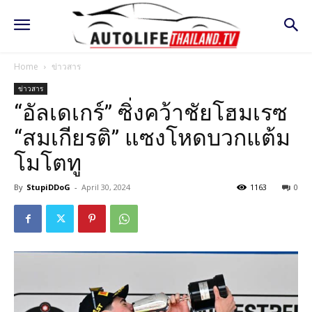
Home
ข่าวสาร
ข่าวสาร
“อัลเดเกร์” ซิ่งคว้าชัยโฮมเรซ
“สมเกียรติ” แซงโหดบวกแต้ม
โมโตทู
By
StupiDDoG
-
April 30, 2024
1163
0