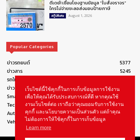
ดีเดย์! เชื่อมโยงฐานข้อมูล “ใบสั่งจราจร”
ใครไม่จ่ายชะลอส่งมอบป้ายภาษี
August 1, 2026
สกู๊ปพิเศษ
Popular Categories
ข่าวรถยนต์
5377
ข่าวสาร
5245
รถใหม่
3283
ข่าวประชาสัมพันธ์
2149
เว็บไซต์นี้ใช้คุกกี้ในการเก็บข้อมูลการใช้งาน
Smart Life
554
เพื่อให้คุณได้รับประสบการณ์ที่ดี หากคุณใช้
Technology
541
งานเว็บไซต์ต่อ เราถือว่าคุณยอมรับการใช้งาน
คุกกี้ และนโยบายความเป็นส่วนตัว แต่ถ้าคุณ
Autolife Lifestyle
490
ไม่ต้องการให้ใช้คุกกี้ในการเก็บข้อมูล
Vehicle
388
Learn more