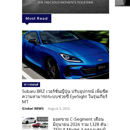
Must Read
ข่าวรถยนต์
Subaru BRZ เวอร์ชั่นญี่ปุ่น ปรับอุปกรณ์ เพิ่มขีด
ความสามารถระบบช่วยขี่ EyeSight ในรุ่นเกียร์
MT
Global NEWS
-
August 5, 2026
ยอดขาย C-Segment เดือน
มิถุนายน 2026 รวม 1,328 คัน :
TESLA Model 3 ครองแชมป์