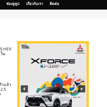
ช่องยูทูป
เกี่ยวกับเรา
ติดต่อ
 S:HEV
วใน
น
ัวแล้ว
 2.5
D